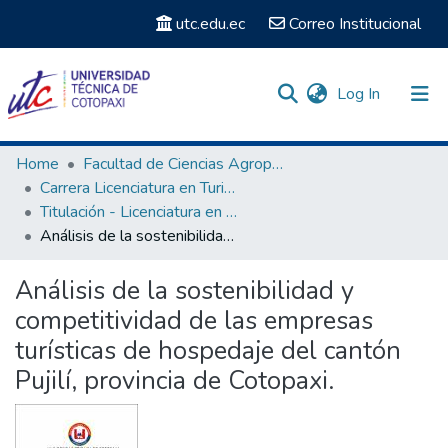
utc.edu.ec
Correo Institucional
(current)
Log In
Communities & Collections
Home
Facultad de Ciencias Agropecuarias y Recursos Naturales
Carrera Licenciatura en Turismo
Search
Titulación - Licenciatura en Turismo
Análisis de la sostenibilidad y competitividad de las empresas turísticas de hospedaje del cantón Pujilí, provincia de Cotopaxi.
Statistics
Análisis de la sostenibilidad y
competitividad de las empresas
turísticas de hospedaje del cantón
Pujilí, provincia de Cotopaxi.