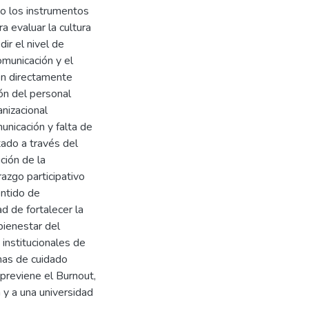
do los instrumentos
 evaluar la cultura
ir el nivel de
omunicación y el
en directamente
ón del personal
nizacional
municación y falta de
tado a través del
ción de la
razgo participativo
ntido de
d de fortalecer la
bienestar del
institucionales de
mas de cuidado
previene el Burnout,
 y a una universidad