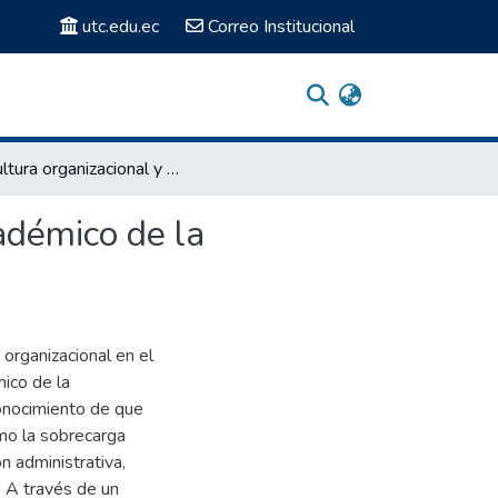
utc.edu.ec
Correo Institucional
“La cultura organizacional y el burnout del personal académico de la Universidad Técnica de Cotopaxi”
adémico de la
a organizacional en el
ico de la
conocimiento de que
omo la sobrecarga
ón administrativa,
. A través de un