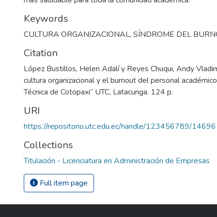
más saludable para toda la comunidad académica.
Keywords
CULTURA ORGANIZACIONAL
,
SÍNDROME DEL BURN
Citation
López Bustillos, Helen Adalí y Reyes Chuqui, Andy Vladim
cultura organizacional y el burnout del personal académic
Técnica de Cotopaxi” UTC, Latacunga. 124 p.
URI
https://repositorio.utc.edu.ec/handle/123456789/14696
Collections
Titulación - Licenciatura en Administración de Empresas
Full item page