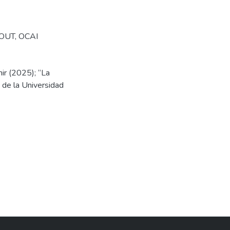
OUT
,
OCAI
ir (2025); “La
o de la Universidad