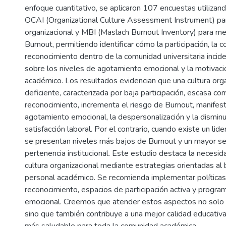
enfoque cuantitativo, se aplicaron 107 encuestas utilizan
OCAI (Organizational Culture Assessment Instrument) para
organizacional y MBI (Maslach Burnout Inventory) para med
Burnout, permitiendo identificar cómo la participación, la c
reconocimiento dentro de la comunidad universitaria incid
sobre los niveles de agotamiento emocional y la motivaci
académico. Los resultados evidencian que una cultura orga
deficiente, caracterizada por baja participación, escasa co
reconocimiento, incrementa el riesgo de Burnout, manifes
agotamiento emocional, la despersonalización y la disminu
satisfacción laboral. Por el contrario, cuando existe un lide
se presentan niveles más bajos de Burnout y un mayor se
pertenencia institucional. Este estudio destaca la necesida
cultura organizacional mediante estrategias orientadas al 
personal académico. Se recomienda implementar políticas 
reconocimiento, espacios de participación activa y progra
emocional. Creemos que atender estos aspectos no solo 
sino que también contribuye a una mejor calidad educativa