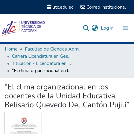
utc.edu.ec
Correo Institucional
(current)
Log In
Communities & Collections
Home
Facultad de Ciencias Administrativas y Económicas
Carrera Licenciatura en Gestión del Talento Humano
Search
Titulación - Licenciatura en Gestión del Talento Humano
“El clima organizacional en los docentes de la Unidad Educativa Belisario Quevedo Del Cantón Pujilí”
Statistics
“El clima organizacional en los
docentes de la Unidad Educativa
Belisario Quevedo Del Cantón Pujilí”