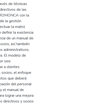
través de técnicas
directivos de las
PROMONCA con la
 de la gestión
ectuar la matriz
efinir la existencia
encia de un manual de
socios; así también
s administrativos,
va. El modelo de
or seis
e a clientes
 socios, el enfoque
sitos que deberá
ipación del personal
 y el manual de
ara lograr una mejora
os directivos y socios