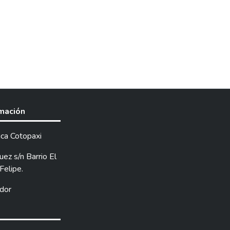
rmación
ica Cotopaxi
ez s/n Barrio El
Felipe.
dor