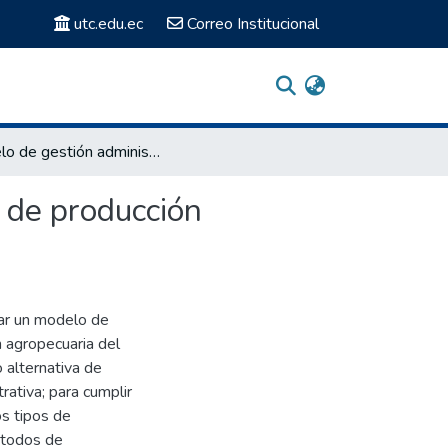
utc.edu.ec
Correo Institucional
Modelo de gestión administrativa para las asociaciones de producción agropecuaria del cantón La Maná provincia de Cotopaxi
s de producción
ñar un modelo de
n agropecuaria del
 alternativa de
trativa; para cumplir
os tipos de
métodos de