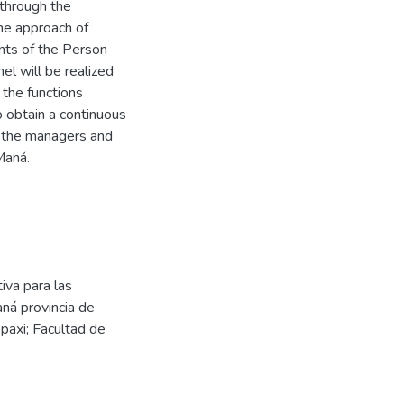
 through the
the approach of
nts of the Person
nel will be realized
 the functions
o obtain a continuous
e the managers and
Maná.
iva para las
ná provincia de
paxi; Facultad de