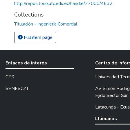
http://repositorio.utc.edu.ec/handle/27000/4632
Collections
Titulación - Ingeniería Comercial
Full item page
Enlaces de interés
Centro de Info
CES
Universidad Técn
SENESCYT
Av. Simón Rodrígu
Ejido Sector San 
Latacunga - Ecua
Llámanos