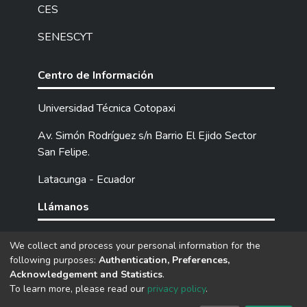
CES
SENESCYT
Centro de Información
Universidad Técnica Cotopaxi
Av. Simón Rodríguez s/n Barrio El Ejido Sector
San Felipe.
Latacunga - Ecuador
Llámanos
Tel: (593) 03 2252205 / 2252307 / 2252346.
We collect and process your personal information for the
following purposes:
Authentication, Preferences,
Acknowledgement and Statistics
.
DSpace software
copyright © 2002-2026
LYRASIS
To learn more, please read our
privacy policy
.
Cookie
Privacy
End User
Send