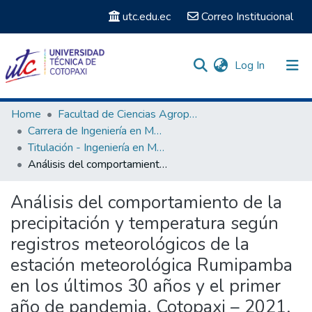
utc.edu.ec
Correo Institucional
(current)
Log In
Communities & Collections
Home
Facultad de Ciencias Agropecuarias y Recursos Naturales
Carrera de Ingeniería en Medio Ambiente
Search
Titulación - Ingeniería en Medio Ambiente
Análisis del comportamiento de la precipitación y temperatura según registros meteorológicos de la estación meteorológica Rumipamba en los últimos 30 años y el primer año de pandemia. Cotopaxi – 2021.
Statistics
Análisis del comportamiento de la
precipitación y temperatura según
registros meteorológicos de la
estación meteorológica Rumipamba
en los últimos 30 años y el primer
año de pandemia. Cotopaxi – 2021.