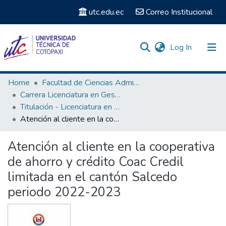
utc.edu.ec
Correo Institucional
(current)
Log In
Communities & Collections
Home
Facultad de Ciencias Administrativas y Económicas
Carrera Licenciatura en Gestión de la Información Gerencial
Search
Titulación - Licenciatura en Gestión de la Información Gerencial
Atención al cliente en la cooperativa de ahorro y crédito Coac Credil limitada en el cantón Salcedo periodo 2022-2023
Statistics
Atención al cliente en la cooperativa
de ahorro y crédito Coac Credil
limitada en el cantón Salcedo
periodo 2022-2023