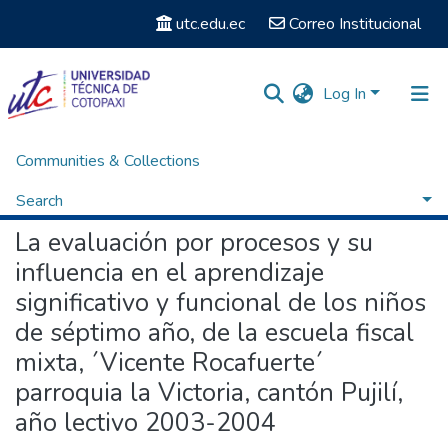
utc.edu.ec
Correo Institucional
Log In
Communities & Collections
Home
Titulación - Licenciatura en Educación Básica
La evaluación por procesos y su influencia en el aprendizaje significativo y funcional de los niños de séptimo año, de la escuela fiscal mixta, ´Vicente Rocafuerte´ parroquia la Victoria, cantón Pujilí, año lectivo 2003-2004
Search
La evaluación por procesos y su
Statistics
influencia en el aprendizaje
significativo y funcional de los niños
de séptimo año, de la escuela fiscal
mixta, ´Vicente Rocafuerte´
parroquia la Victoria, cantón Pujilí,
año lectivo 2003-2004