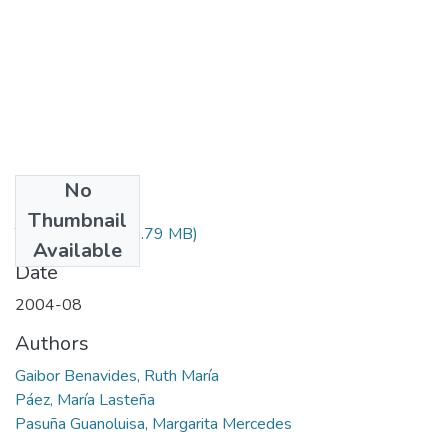
No
Files
Thumbnail
T-000408.pdf
(40.79 MB)
Available
Date
2004-08
Authors
Gaibor Benavides, Ruth María
Páez, María Lasteña
Pasuña Guanoluisa, Margarita Mercedes