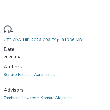
ding...
Files
UTC-CIYA-HID-2026-006-TS.pdf
(10.06 MB)
Date
2026-04
Authors
Serrano Enríquez, Aaron Ismael
Advisors
Zambrano Navarrete, Xiomara Alejandra