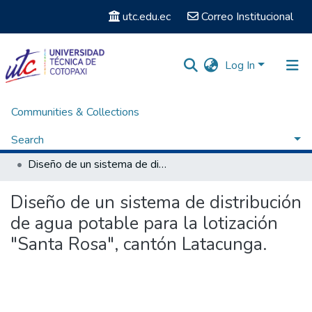
utc.edu.ec
Correo Institucional
Log In
Communities & Collections
Home
Facultad de Ciencias de la Ingeniería y Aplicadas
Carrera de Ingeniería Hidráulica
Search
Titulación - Ingeniería Hidráulica
Diseño de un sistema de distribución de agua potable para la lotización "Santa Rosa", cantón Latacunga.
Statistics
Diseño de un sistema de distribución
de agua potable para la lotización
"Santa Rosa", cantón Latacunga.