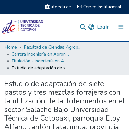
utc.edu.ec
Correo Institucional
(current)
Log In
Communities & Collections
Home
Facultad de Ciencias Agropecuarias y Recursos Naturales
Carrera Ingeniería en Agronomía
Search
Titulación - Ingeniería en Agronomía
Estudio de adaptación de siete pastos y tres mezclas forrajeras con la utilización de lactofermentos en el sector Salache Bajo Universidad Técnica de Cotopaxi, parroquia Eloy Alfaro, cantón Latacunga, provincia de Cotopaxi 2018 .
Statistics
Estudio de adaptación de siete
pastos y tres mezclas forrajeras con
la utilización de lactofermentos en el
sector Salache Bajo Universidad
Técnica de Cotopaxi, parroquia Eloy
Alfaro, cantón Latacunga, provincia