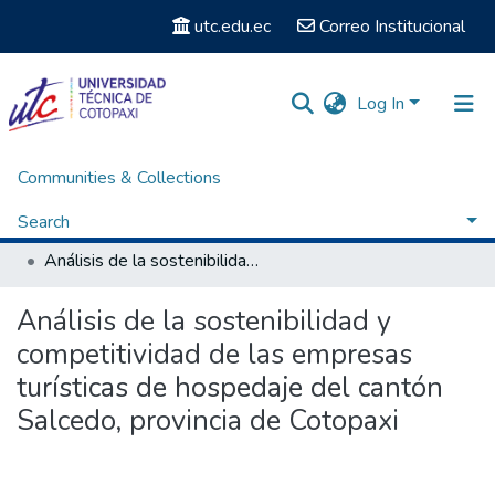
utc.edu.ec
Correo Institucional
Log In
Communities & Collections
Home
Facultad de Ciencias Agropecuarias y Recursos Naturales
Carrera Licenciatura en Turismo
Search
Titulación - Licenciatura en Turismo
Análisis de la sostenibilidad y competitividad de las empresas turísticas de hospedaje del cantón Salcedo, provincia de Cotopaxi
Statistics
Análisis de la sostenibilidad y
competitividad de las empresas
turísticas de hospedaje del cantón
Salcedo, provincia de Cotopaxi