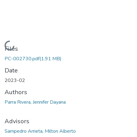
Loading...
Files
PC-002730.pdf
(1.91 MB)
Date
2023-02
Authors
Parra Rivera, Jennifer Dayana
Advisors
Sampedro Arrieta, Milton Alberto