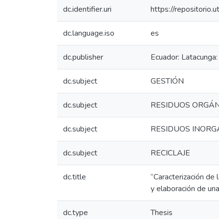
dc.identifier.uri
https://repositori
dc.language.iso
es
dc.publisher
Ecuador: Latacunga:
dc.subject
GESTIÓN
dc.subject
RESIDUOS ORGÁN
dc.subject
RESIDUOS INORG
dc.subject
RECICLAJE
dc.title
“Caracterización de 
y elaboración de un
dc.type
Thesis