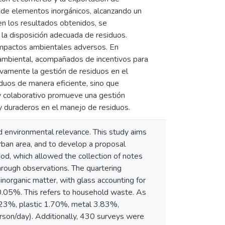
 de elementos inorgánicos, alcanzando un
en los resultados obtenidos, se
y la disposición adecuada de residuos.
 impactos ambientales adversos. En
 ambiental, acompañados de incentivos para
ivamente la gestión de residuos en el
siduos de manera eficiente, sino que
y colaborativo promueve una gestión
 y duraderos en el manejo de residuos.
 environmental relevance. This study aims
 urban area, and to develop a proposal
od, which allowed the collection of notes
through observations. The quartering
organic matter, with glass accounting for
.05%. This refers to household waste. As
6.23%, plastic 1.70%, metal 3.83%,
rson/day). Additionally, 430 surveys were