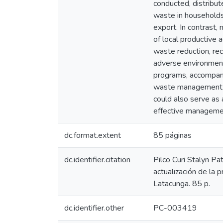
conducted, distribut
waste in households
export. In contrast
of local productive 
waste reduction, re
adverse environment
programs, accompani
waste management in
could also serve as
effective managemen
dc.format.extent
85 páginas
dc.identifier.citation
Pilco Curi Stalyn Pa
actualización de la
Latacunga. 85 p.
dc.identifier.other
PC-003419