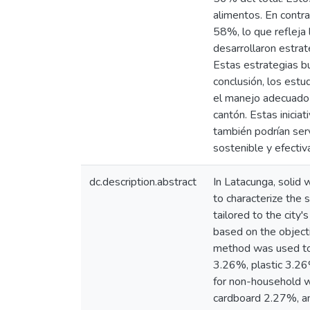
alimentos. En contr
58%, lo que refleja 
desarrollaron estrat
Estas estrategias bu
conclusión, los est
el manejo adecuado 
cantón. Estas inicia
también podrían ser
sostenible y efectiv
dc.description.abstract
In Latacunga, solid
to characterize the 
tailored to the cit
based on the objecti
method was used to 
3.26%, plastic 3.26
for non-household w
cardboard 2.27%, an