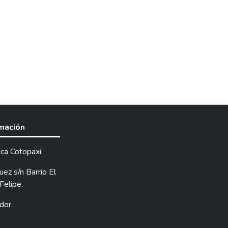
rmación
ica Cotopaxi
ez s/n Barrio El
Felipe.
dor