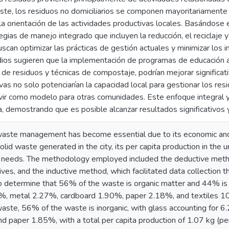
aste, los residuos no domiciliarios se componen mayoritariamente
la orientación de las actividades productivas locales. Basándose 
egias de manejo integrado que incluyen la reducción, el reciclaje 
scan optimizar las prácticas de gestión actuales y minimizar los
udios sugieren que la implementación de programas de educación
de residuos y técnicas de compostaje, podrían mejorar significat
tivas no solo potenciarían la capacidad local para gestionar los re
vir como modelo para otras comunidades. Este enfoque integral 
a, demostrando que es posible alcanzar resultados significativos
 waste management has become essential due to its economic and
solid waste generated in the city, its per capita production in the
y's needs. The methodology employed included the deductive meth
ves, and the inductive method, which facilitated data collection 
determine that 56% of the waste is organic matter and 44% is in
%, metal 2.27%, cardboard 1.90%, paper 2.18%, and textiles 10
aste, 56% of the waste is inorganic, with glass accounting for 
d paper 1.85%, with a total per capita production of 1.07 kg (pe