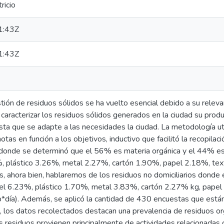
ricio
1:43Z
1:43Z
tión de residuos sólidos se ha vuelto esencial debido a su relev
caracterizar los residuos sólidos generados en la ciudad su produ
sta que se adapte a las necesidades la ciudad. La metodología ut
otas en función a los objetivos, inductivo que facilitó la recopilac
onde se determinó que el 56% es materia orgánica y el 44% es m
, plástico 3.26%, metal 2.27%, cartón 1.90%, papel 2.18%, text
os, ahora bien, hablaremos de los residuos no domiciliarios donde
a el 6.23%, plástico 1.70%, metal 3.83%, cartón 2.27% kg, papel
*día). Además, se aplicó la cantidad de 430 encuestas que están 
d, los datos recolectados destacan una prevalencia de residuos o
 residuos provienen principalmente de actividades relacionadas c