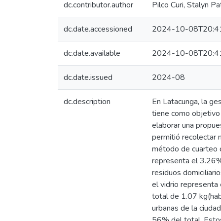
dc.contributor.author
Pilco Curi, Stalyn Pat
dc.date.accessioned
2024-10-08T20:4
dc.date.available
2024-10-08T20:4
dc.date.issued
2024-08
dc.description
En Latacunga, la ges
tiene como objetivo 
elaborar una propue
permitió recolectar n
método de cuarteo d
representa el 3.26%
residuos domiciliari
el vidrio represent
total de 1.07 kg(hab
urbanas de la ciuda
56% del total. Estos