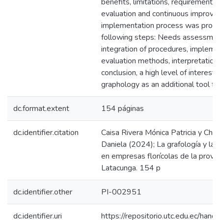
benefits, limitations, requirements,
evaluation and continuous improve
implementation process was propo
following steps: Needs assessme
integration of procedures, implemen
evaluation methods, interpretation o
conclusion, a high level of interest
graphology as an additional tool fo
dc.format.extent
154 páginas
dc.identifier.citation
Caisa Rivera Mónica Patricia y Chas
Daniela (2024); La grafología y la 
en empresas florícolas de la provin
Latacunga. 154 p
dc.identifier.other
PI-002951
dc.identifier.uri
https://repositorio.utc.edu.ec/h