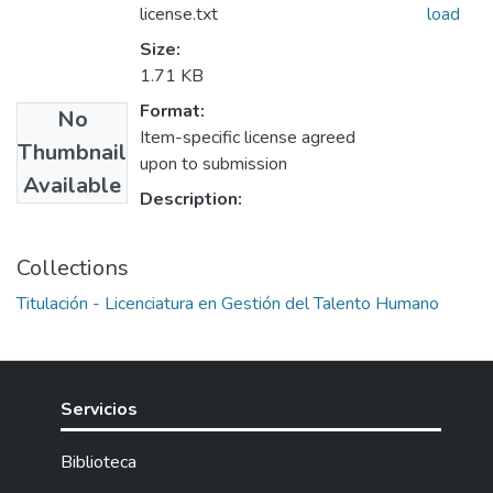
license.txt
load
Size:
1.71 KB
Format:
No
Item-specific license agreed
Thumbnail
upon to submission
Available
Description:
Collections
Titulación - Licenciatura en Gestión del Talento Humano
Servicios
Biblioteca