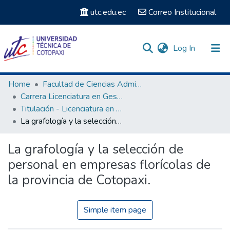
utc.edu.ec
Correo Institucional
(current)
Log In
Communities & Collections
Home
Facultad de Ciencias Administrativas y Económicas
Carrera Licenciatura en Gestión del Talento Humano
Search
Titulación - Licenciatura en Gestión del Talento Humano
La grafología y la selección de personal en empresas florícolas de la provincia de Cotopaxi.
Statistics
La grafología y la selección de
personal en empresas florícolas de
la provincia de Cotopaxi.
Simple item page