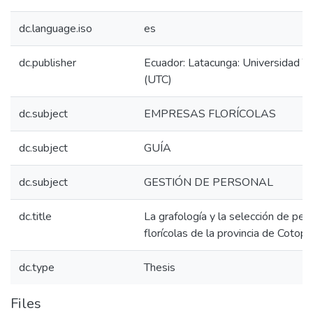
dc.language.iso
es
dc.publisher
Ecuador: Latacunga: Universidad T
(UTC)
dc.subject
EMPRESAS FLORÍCOLAS
dc.subject
GUÍA
dc.subject
GESTIÓN DE PERSONAL
dc.title
La grafología y la selección de pe
florícolas de la provincia de Cotopax
dc.type
Thesis
Files