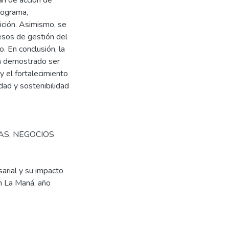
an de acción de
rograma,
ición. Asimismo, se
cesos de gestión del
. En conclusión, la
ha demostrado ser
y el fortalecimiento
dad y sostenibilidad
AS
,
NEGOCIOS
arial y su impacto
ón La Maná, año