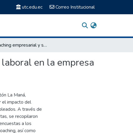
utc.edu.ec
Correo Institucional
El coaching empresarial y su impacto en el rendimiento laboral en la empresa Brion's AC, cantón La Maná, año 2024.
 laboral en la empresa
ntón La Maná,
r el impacto del
pleados. A través de
as, se recopilaron
 encuestas a los
oaching, así como