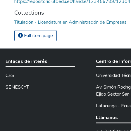
https://repositorio.utc.edu.ec/handle/123456789/12304
Collections
Titulación - Licenciatura en Administración de Empresas
Full item page
Enlaces de interés
Centro de Info
CES
Universidad Técn
SENESCYT
Av. Simón Rodrígu
Ejido Sector San 
Latacunga - Ecua
Llámanos