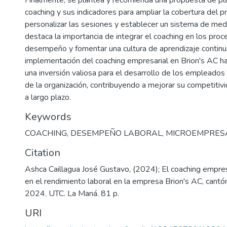
Finalmente, se plantea y recomienda una propuesta de pl
coaching y sus indicadores para ampliar la cobertura del p
personalizar las sesiones y establecer un sistema de med
destaca la importancia de integrar el coaching en los pro
desempeño y fomentar una cultura de aprendizaje continuo
implementación del coaching empresarial en Brion's AC 
una inversión valiosa para el desarrollo de los empleados 
de la organización, contribuyendo a mejorar su competitivi
a largo plazo.
Keywords
COACHING
,
DESEMPEÑO LABORAL
,
MICROEMPRES
Citation
Ashca Caillagua José Gustavo, (2024); El coaching empres
en el rendimiento laboral en la empresa Brion's AC, cant
2024. UTC. La Maná. 81 p.
URI