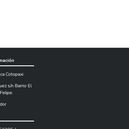
rmación
ica Cotopaxi
ez s/n Barrio El
Felipe.
dor