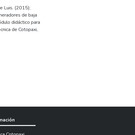
e Luis. (2015);
eneradores de baja
lo didáctico para
écnica de Cotopaxi,
rmación
ica Cotopaxi