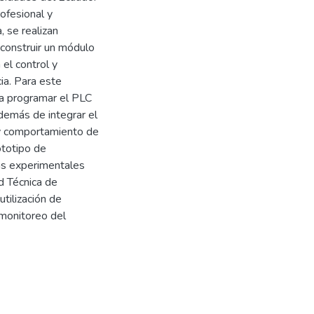
ofesional y
 se realizan
 construir un módulo
 el control y
ia. Para este
ra programar el PLC
emás de integrar el
 y comportamiento de
ototipo de
bas experimentales
d Técnica de
tilización de
 monitoreo del