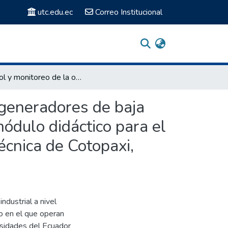
utc.edu.ec
Correo Institucional
Control y monitoreo de la operación de sincronismo de generadores de baja potencia mediante software WICC ADVANCED como módulo didáctico para el laboratorio de máquinas eléctricas, de la Universidad Técnica de Cotopaxi, periodo 2013-2014.
 generadores de baja
ulo didáctico para el
écnica de Cotopaxi,
ndustrial a nivel
vo en el que operan
ersidades del Ecuador