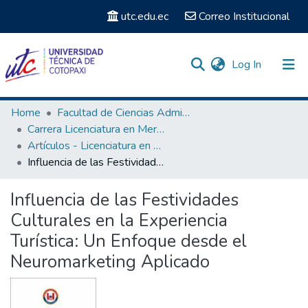
utc.edu.ec
Correo Institucional
(current)
Log In
Communities & Collections
Home
Facultad de Ciencias Administrativas y Económicas
Carrera Licenciatura en Mercadotecnia
Search
Artículos - Licenciatura en Mercadotécnia
Influencia de las Festividades Culturales en la Experiencia Turística: Un Enfoque desde el Neuromarketing Aplicado
Statistics
Influencia de las Festividades
Culturales en la Experiencia
Turística: Un Enfoque desde el
Neuromarketing Aplicado