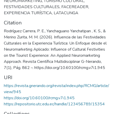
NEUROMARKETING
,
TURISMO CULTURAL
,
FESTIVIDADES CULTURALES
,
FACEREADER
,
EXPERIENCIA TURÍSTICA
,
LATACUNGA
Citation
Rodríguez Carrera, P. E., Yanchaguano Yanchatipan , K. S., &
Merino Zurita, M. M. (2026). Influencia de las Festividades
Culturales en la Experiencia Turística: Un Enfoque desde el
Neuromarketing Aplicado: Influence of Cultural Festivities
on the Tourist Experience: An Applied Neuromarketing
Approach. Revista Científica Multidisciplinar G-Nerando,
7(1), Pág. 862 –. https://doi.org/10.60100/rcmg.v7i1.945
URI
https://revista.gnerando.org/revista/index.php/RCMG/article/
view/945
https://doi.org/10.60100/rcmg.v7i1.945
https://repositorio.utc.edu.ec/handle/123456789/15354
Collections