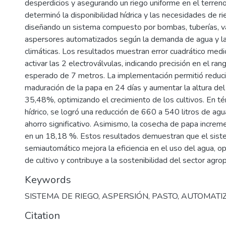
desperdicios y asegurando un riego uniforme en el terreno.
determinó la disponibilidad hídrica y las necesidades de ri
diseñando un sistema compuesto por bombas, tuberías, vá
aspersores automatizados según la demanda de agua y la
climáticas. Los resultados muestran error cuadrático med
activar las 2 electroválvulas, indicando precisión en el ra
esperado de 7 metros. La implementación permitió reduci
maduración de la papa en 24 días y aumentar la altura del
35,48%, optimizando el crecimiento de los cultivos. En 
hídrico, se logró una reducción de 660 a 540 litros de ag
ahorro significativo. Asimismo, la cosecha de papa increm
en un 18,18 %. Estos resultados demuestran que el sist
semiautomático mejora la eficiencia en el uso del agua, o
de cultivo y contribuye a la sostenibilidad del sector agrop
Keywords
SISTEMA DE RIEGO
,
ASPERSIÓN
,
PASTO
,
AUTOMATI
Citation