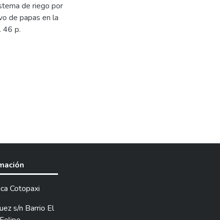
stema de riego por
vo de papas en la
 46 p.
rmación
ica Cotopaxi
ez s/n Barrio El