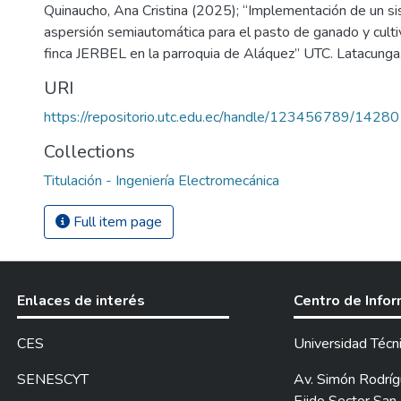
Quinaucho, Ana Cristina (2025); “Implementación de un si
aspersión semiautomática para el pasto de ganado y culti
finca JERBEL en la parroquia de Aláquez” UTC. Latacunga.
URI
https://repositorio.utc.edu.ec/handle/123456789/14280
Collections
Titulación - Ingeniería Electromecánica
Full item page
Enlaces de interés
Centro de Info
CES
Universidad Técn
SENESCYT
Av. Simón Rodrígu