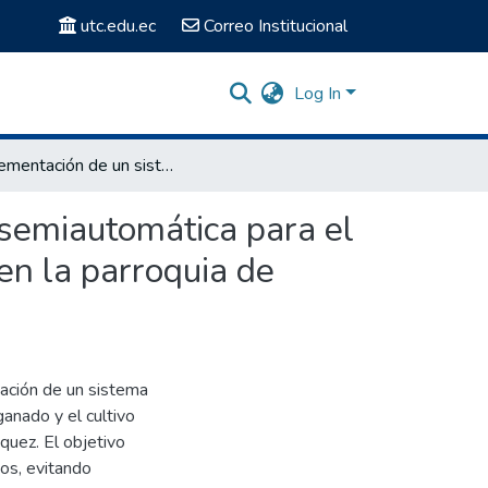
utc.edu.ec
Correo Institucional
Log In
“Implementación de un sistema de riego por aspersión semiautomática para el pasto de ganado y cultivo de papas en la finca JERBEL en la parroquia de Aláquez”
 semiautomática para el
en la parroquia de
tación de un sistema
anado y el cultivo
áquez. El objetivo
vos, evitando