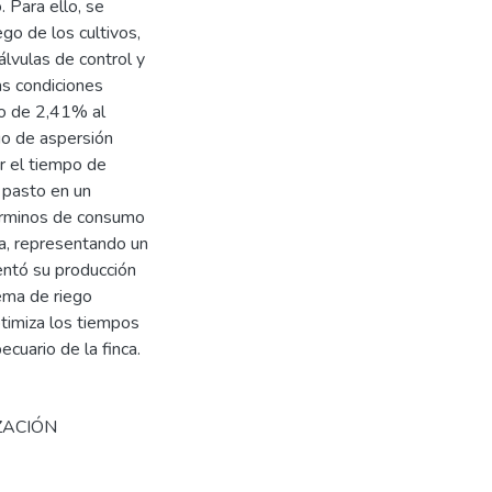
 Para ello, se
ego de los cultivos,
lvulas de control y
s condiciones
io de 2,41% al
ngo de aspersión
r el tiempo de
 pasto en un
términos de consumo
ua, representando un
entó su producción
ema de riego
ptimiza los tiempos
ecuario de la finca.
ZACIÓN