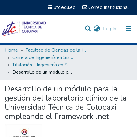
utc.edu.ec
Correo Institucional
(current)
Log In
Communities & Collections
Home
Facultad de Ciencias de la Ingeniería y Aplicadas
Carrera de Ingeniería en Sistemas de Información
Search
Titulación - Ingeniería en Sistemas de Información
Desarrollo de un módulo para la gestión del laboratorio clínico de la Universidad Técnica de Cotopaxi empleando el Framework .net
Statistics
Desarrollo de un módulo para la
gestión del laboratorio clínico de la
Universidad Técnica de Cotopaxi
empleando el Framework .net