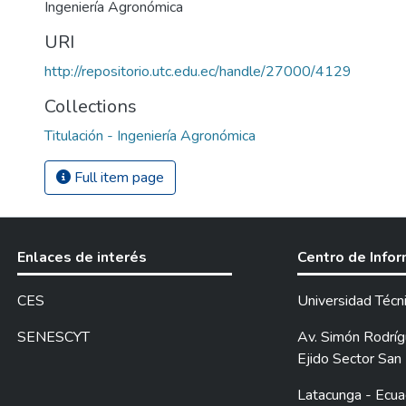
Ingeniería Agronómica
URI
http://repositorio.utc.edu.ec/handle/27000/4129
Collections
Titulación - Ingeniería Agronómica
Full item page
Enlaces de interés
Centro de Info
CES
Universidad Técn
SENESCYT
Av. Simón Rodrígu
Ejido Sector San 
Latacunga - Ecua