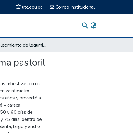
utc.edu.ec
Correo Institucional
Establecimiento de leguminosas arbustivas en un sistema pastoril
ma pastoril
sas arbustivas en un
en veinticuatro
s años y procedió a
) y caraca
,50 y 60 días de
y 75 días, dentro de
lanta, largo y ancho