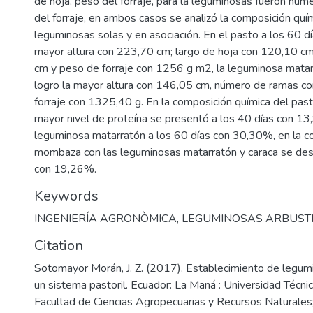
de hoja, peso del forraje, para la leguminosas fueron nú
del forraje, en ambos casos se analizó la composición quí
leguminosas solas y en asociación. En el pasto a los 60 d
mayor altura con 223,70 cm; largo de hoja con 120,10 cm
cm y peso de forraje con 1256 g m2, la leguminosa matar
logro la mayor altura con 146,05 cm, número de ramas c
forraje con 1325,40 g. En la composición química del pa
mayor nivel de proteína se presentó a los 40 días con 13
leguminosa matarratón a los 60 días con 30,30%, en la c
mombaza con las leguminosas matarratón y caraca se des
con 19,26%.
Keywords
INGENIERÍA AGRONÒMICA
,
LEGUMINOSAS ARBUST
Citation
Sotomayor Morán, J. Z. (2017). Establecimiento de legum
un sistema pastoril. Ecuador: La Maná : Universidad Técni
Facultad de Ciencias Agropecuarias y Recursos Naturales;