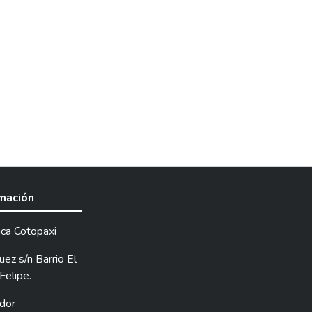
rmación
ica Cotopaxi
ez s/n Barrio El
Felipe.
dor