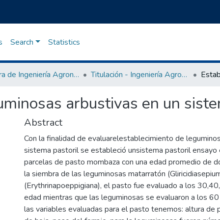
s
Search
Statistics
Carrera de Ingeniería Agronómica
Titulación - Ingeniería Agronómica
uminosas arbustivas en un siste
Abstract
Con la finalidad de evaluarelestablecimiento de legumino
sistema pastoril se estableció unsistema pastoril ensayo 
parcelas de pasto mombaza con una edad promedio de do
la siembra de las leguminosas matarratón (Gliricidiasepium
(Erythrinapoeppigiana), el pasto fue evaluado a los 30,40
edad mientras que las leguminosas se evaluaron a los 60 
las variables evaluadas para el pasto tenemos: altura de p