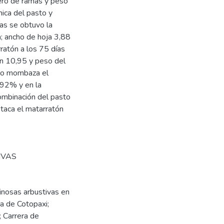
mero de ramas y peso
mica del pasto y
ías se obtuvo la
; ancho de hoja 3,88
ratón a los 75 días
on 10,95 y peso del
sto mombaza el
,92% y en la
ombinación del pasto
taca el matarratón
IVAS
inosas arbustivas en
ca de Cotopaxi;
 Carrera de