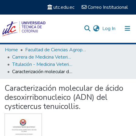
utc.edu.ec
Correo Institucional
(current)
Log In
Communities & Collections
Home
Facultad de Ciencias Agropecuarias y Recursos Naturales
Carrera de Medicina Veterinaria
Search
Titulación - Medicina Veterinaria
Caracterización molecular de ácido desoxirribonucleico (ADN) del cysticercus tenuicollis.
Statistics
Caracterización molecular de ácido
desoxirribonucleico (ADN) del
cysticercus tenuicollis.