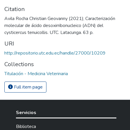
Citation
Avila Rocha Christian Geovanny (2021); Caracterización
molecular de ácido desoxirribonucleico (ADN) del
cysticercus tenuicollis. UTC. Latacunga. 63 p.
URI
http://repositorio.utc.edu.ec/handle/27000/10209
Collections
Titulación - Medicina Veterinaria
Full item page
Servicios
Biblioteca