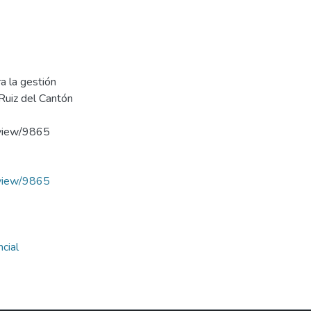
a la gestión
Ruiz del Cantón
e/view/9865
e/view/9865
cial