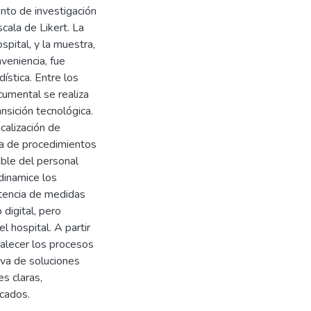
nto de investigación
cala de Likert. La
pital, y la muestra,
veniencia, fue
stica. Entre los
umental se realiza
ansición tecnológica.
calización de
ia de procedimientos
able del personal
dinamice los
stencia de medidas
digital, pero
l hospital. A partir
talecer los procesos
iva de soluciones
es claras,
icados.