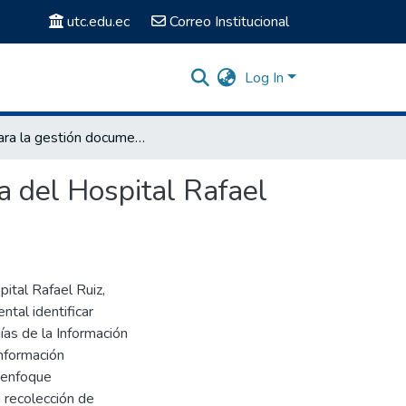
utc.edu.ec
Correo Institucional
Log In
TIC para la gestión documental en el área de estadística del Hospital Rafael Ruiz del Cantón Pujilí.
a del Hospital Rafael
ital Rafael Ruiz,
ntal identificar
ías de la Información
información
 enfoque
a recolección de