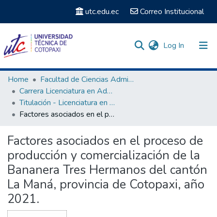
utc.edu.ec
Correo Institucional
(current)
Log In
Communities & Collections
Home
Facultad de Ciencias Administrativas y Económicas
Carrera Licenciatura en Administración de Empresas
Search
Titulación - Licenciatura en Administración de Empresas
Factores asociados en el proceso de producción y comercialización de la Bananera Tres Hermanos del cantón La Maná, provincia de Cotopaxi, año 2021.
Statistics
Factores asociados en el proceso de
producción y comercialización de la
Bananera Tres Hermanos del cantón
La Maná, provincia de Cotopaxi, año
2021.