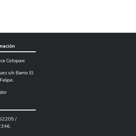
rmación
ica Cotopaxi
ez s/n Barrio El
Felipe.
dor
252205 /
2346.