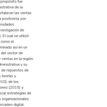
l propósito fue
istrativa de la
rtalecer las ventas
positivista, por
cesidades
nvestigación de
El cual se utilizó
n como el
ulminado así en un
 del sector de
 ventas en la región.
ministrativa y su
s de repuestos de
 teorías y
010), de los
sconez (2015) y
scar estrategias de
s organizacionales
rcadeo digital.