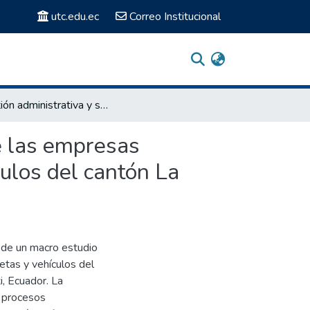
utc.edu.ec
Correo Institucional
“Gestión administrativa y su incidencia en las ventas de las empresas comercializadoras de repuestos de motocicletas y vehículos del cantón La Maná, año 2023”.
de las empresas
ulos del cantón La
 de un macro estudio
etas y vehículos del
, Ecuador. La
s procesos