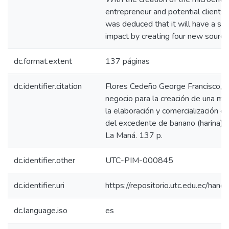
entrepreneur and potential clients 
was deduced that it will have a sig
impact by creating four new source
dc.format.extent
137 páginas
dc.identifier.citation
Flores Cedeño George Francisco, (
negocio para la creación de una m
la elaboración y comercialización 
del excedente de banano (harina),
La Maná. 137 p.
dc.identifier.other
UTC-PIM-000845
dc.identifier.uri
https://repositorio.utc.edu.ec/h
dc.language.iso
es