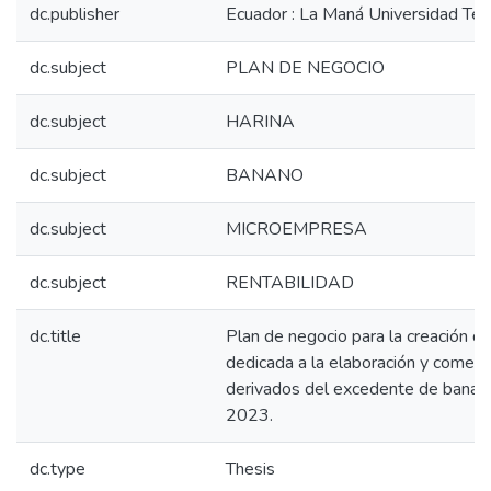
dc.publisher
Ecuador : La Maná Universidad Téc
dc.subject
PLAN DE NEGOCIO
dc.subject
HARINA
dc.subject
BANANO
dc.subject
MICROEMPRESA
dc.subject
RENTABILIDAD
dc.title
Plan de negocio para la creación 
dedicada a la elaboración y comerc
derivados del excedente de banano
2023.
dc.type
Thesis