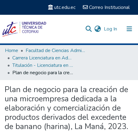
utc.edu.ec
Correo Institucional
(current)
Log In
Communities & Collections
Home
Facultad de Ciencias Administrativas y Económicas
Carrera Licenciatura en Administración de Empresas
Search
Titulación - Licenciatura en Administración de Empresas
Plan de negocio para la creación de una microempresa dedicada a la elaboración y comercialización de productos derivados del excedente de banano (harina), La Maná, 2023.
Statistics
Plan de negocio para la creación de
una microempresa dedicada a la
elaboración y comercialización de
productos derivados del excedente
de banano (harina), La Maná, 2023.