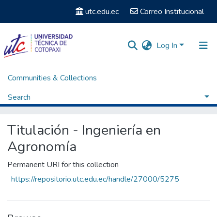
utc.edu.ec
Correo Institucional
Log In
Communities & Collections
Home
Facultad de Ciencias Agropecuarias y Recursos Naturales
Carrera Ingeniería en Agronomía
Search
Titulación - Ingeniería en Agronomía
Browse by Date
Titulación - Ingeniería en
Agronomía
Permanent URI for this collection
https://repositorio.utc.edu.ec/handle/27000/5275