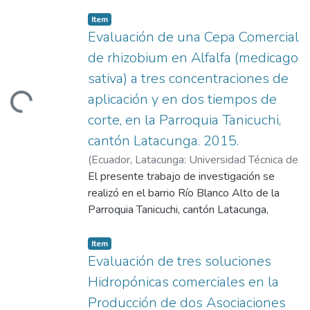
Cotopaxi (UTC),
2016
)
Toctaguano
Quimbita, Ruth Elizabeth
;
Marín Quevedo,
Item
Evaluación de una Cepa Comercial
de rhizobium en Alfalfa (medicago
Loading...
sativa) a tres concentraciones de
aplicación y en dos tiempos de
corte, en la Parroquia Tanicuchi,
cantón Latacunga. 2015.
(
Ecuador, Latacunga: Universidad Técnica de
Cotopaxi (UTC),
El presente trabajo de investigación se
2016-04
)
Peñaherrera
Pinos, Viviana Madelaine
realizó en el barrio Río Blanco Alto de la
;
Chasi Vizuete,
Wilman Paolo
Parroquia Tanicuchi, cantón Latacunga,
provincia de Cotopaxi. Tuvo como objetivo
evaluar una cepa comercial de Rhizobium en
Item
alfalfa (Medicago sativa) a tres
Evaluación de tres soluciones
concentraciones de aplicación y en dos
Hidropónicas comerciales en la
tiempos de corte, la presente se ejecutó en
Producción de dos Asociaciones
la propiedad del señor Gustavo Toaquiza