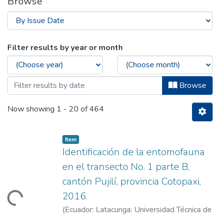
Browse
Browsing Titulación - Ingeniería en Agr
Filter results by year or month
Browse
Now showing
1 - 20 of 464
Item
Identificación de la entomofauna
en el transecto No. 1 parte B,
Loading...
cantón Pujilí, provincia Cotopaxi,
2016.
(
Ecuador: Latacunga: Universidad Técnica de