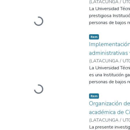
(
LATACUNGA / UTC
Vargas, Nelly Patrici
La Universidad Técni
prestigiosa Instituc
Loading...
personas de bajos r
que trata de cumplir
El Manual de Organiz
Item
Departamento de Pla
Implementación,
directa con el arch
administrativas
permitir un acceso m
(
LATACUNGA / UTC
sirvió de guía para 
Zambrano Estrella, 
La Universidad Técni
documental y nuevas
es una Institución g
personas de bajos re
Loading...
eficacia alcanzará l
La implementación, o
Item
innovadoras, para e
Organización de
de la Universidad Té
académica de Ci
digitalización excel
(
LATACUNGA / UTC
Vargas, Nelly Patrici
La presente investig