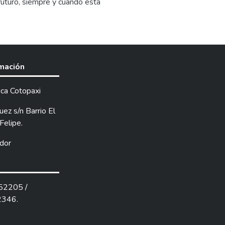
 futuro, siempre y cuando esta
cnológica de tal manera exista un
rmación
ica Cotopaxi
ez s/n Barrio El
Felipe.
dor
252205 /
2346.