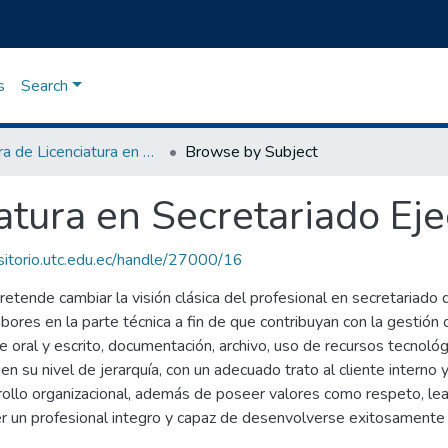
s
Search
Carrera de Licenciatura en Secretariado Ejecutivo
Browse by Subject
atura en Secretariado Eje
ositorio.utc.edu.ec/handle/27000/16
retende cambiar la visión clásica del profesional en secretariado d
bores en la parte técnica a fin de que contribuyan con la gestión o
 oral y escrito, documentación, archivo, uso de recursos tecnológic
 en su nivel de jerarquía, con un adecuado trato al cliente inter
rrollo organizacional, además de poseer valores como respeto, lea
 ser un profesional integro y capaz de desenvolverse exitosamente 