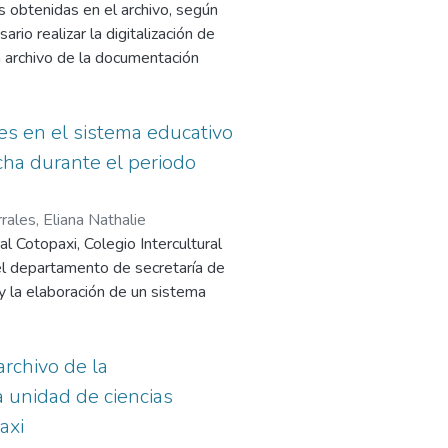
s obtenidas en el archivo, según
rio realizar la digitalización de
n archivo de la documentación
tes en el sistema educativo
ncha durante el periodo
rales, Eliana Nathalie
al Cotopaxi, Colegio Intercultural
del departamento de secretaría de
o y la elaboración de un sistema
ento de secretaría de los
de los estudiantes del
dad de que se extravié….
archivo de la
 unidad de ciencias
axi