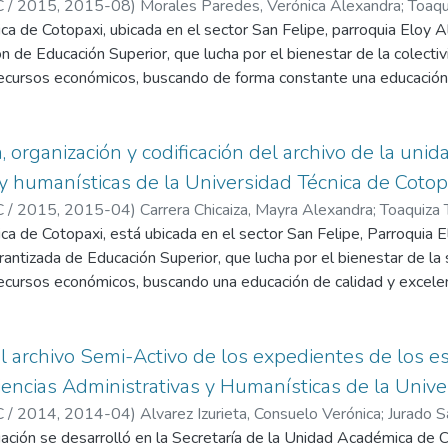
 / 2015,
2015-08
)
Morales Paredes, Verónica Alexandra
;
Toaqu
a
ca de Cotopaxi, ubicada en el sector San Felipe, parroquia Eloy A
ión de Educación Superior, que lucha por el bienestar de la colecti
ecursos económicos, buscando de forma constante una educación d
 con la exigencias tanto internas como externas.
ación y Archivo, se ha desarrollado con la finalidad de crear una g
nificación Académica de la Unidad de Ciencias Administrativas y
 organización y codificación del archivo de la unid
ivo de documentación, con el propósito de mejorar el ordenamien
 y humanísticas de la Universidad Técnica de Cotop
ás rápido y eficaz a la documentación acervada; éste manual ayu
 / 2015,
2015-04
)
Carrera Chicaiza, Mayra Alexandra
;
Toaquiza 
las secretarias y el personal del archivo permitiéndoles conocer n
Martha Francisca
ca de Cotopaxi, está ubicada en el sector San Felipe, Parroquia E
 formas de conservar la documentación dentro de un archivo insti
arantizada de Educación Superior, que lucha por el bienestar de la
cursos económicos, buscando una educación de calidad y excelent
os requerimientos de la comunidad Universitaria.
rganización y codificación se ha desarrollado con el propósito d
l del Departamento de archivo de la Unidad Académica de Ciencia
l archivo Semi-Activo de los expedientes de los e
cnica de Cotopaxi, con la finalidad de alcanzar a un manejo de org
encias Administrativas y Humanísticas de la Unive
ente, eficaz; ésta implementación de colores permitirá agilizar la
 / 2014,
2014-04
)
Alvarez Izurieta, Consuelo Verónica
;
Jurado S
a
ación se desarrolló en la Secretaría de la Unidad Académica de C