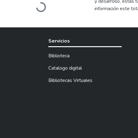
y desarrollo, estas 
permitiendo llevar e
Loading...
información este tot
revisión más adecua
Servicios
Biblioteca
Catalogo digital
Bibliotecas Virtuales