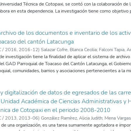
niversidad Técnica de Cotopaxi, se contó con la colaboración de 
abora en esta dependencia. La investigación tiene como objetivo pr
entes de los estudiantes de las diferentes especialidades de la
 tiempo ha pasado de ser un archivo académico estudiantil a ser
gún control, expuesto a amenazas e inseguridades, creando retra
archivo de los documentos e inventario de los activ
to de requerir un documento de estudiantes de años anteriores
oacaso del cantón Latacunga
y importante y la más grande de la Universidad por la cantidad
 / 2016,
2016-12
)
Salazar Cofre, Blanca Cecilia
;
Falconi Tapia, 
a esta necesidad se procedió aplicar una adecuada organización de
de investigación tiene la finalidad de aplicar el sistema de archi
studiantes, ayudando a todo el personal administrativo a corregir
s del GAD Parroquial de Toacaso del Cantón Latacunga, el Gobier
or desenvolvimiento del departamento y de la misma unidad acadé
oquial, comunidades, barrios y asociaciones pertenecientes a la m
tigativo y el compromiso permanente de quienes conforman el per
rativos en base a los conocimientos puestos en práctica por las
actividades diarias que se logró determinar mediante la aplicaci
stigación. La presente tesis desarrollo la organización y archiv
 y digitalización de datos de egresados de las carr
quial, el trabajo de investigación a permitido clasificar, organiz
a Unidad Académica de Ciencias Administrativas y 
 Parroquial, de la misma manera facilitara al personal administra
cnica de Cotopaxi en el periodo 2008-2010
mejorar la calidad del servicio en la institución pública y consec
 / 2013,
2013-06
)
González Ramírez, Alicia Judith
;
Mena Vargas,
ios de estas dependencias. Lo que tiene que ver con el inventario
ón de una organización, es una tarea sumamente agotadora e impo
a en base de las disposiciones dadas por la Contraloría General de