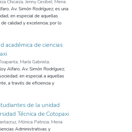
iza Chicaiza, Jenny Cecibel
;
Mena
lfaro, Av. Simón Rodríguez; es una
vidad, en especial de aquellas
e calidad y excelencia; por lo
uía, al personal administrativo del
 Humanísticas que tiene relación
ad académica de ciencias
to documental y de esta manera
axi
do a ampliar los conocimientos y
Toapanta, María Gabriela
;
uevas técnicas de organización
loy Alfaro, Av. Simón Rodríguez;
tucional….
 sociedad, en especial a aquellas
e, a través de eficiencia y
e dejar plasmado ideas
s Administrativas y Humanísticas
studiantes de la unidad
anización, conservación y
rsidad Técnica de Cotopaxi
 búsqueda de los expedientes….
antacruz, Mónica Patricia
;
Mena
iencias Administrativas y