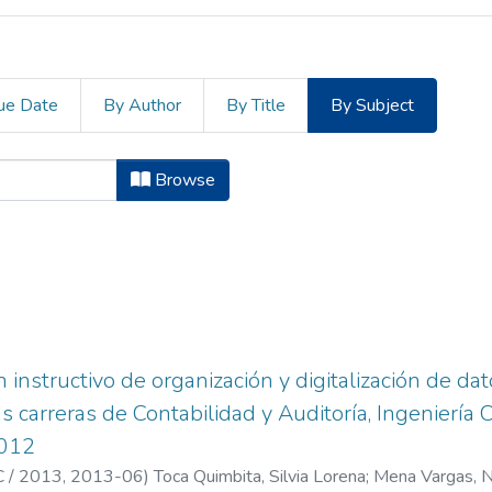
ue Date
By Author
By Title
By Subject
ciatura en Secretariado Ejecutivo b
Browse
 instructivo de organización y digitalización de da
s carreras de Contabilidad y Auditoría, Ingeniería 
2012
 / 2013,
2013-06
)
Toca Quimbita, Silvia Lorena
;
Mena Vargas, Ne