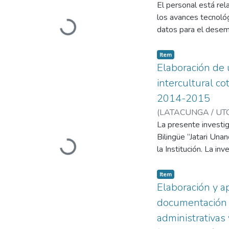
El personal está rel
los avances tecnológi
Loading...
datos para el desem
digital para no traer
Item
Elaboración de 
intercultural co
2014-2015
(
LATACUNGA / UTC
La presente investiga
Bilingüe “Jatari Una
Loading...
la Institución. La in
digital de archivo q
estudiantes de prim
Item
bachillerato se va m
Elaboración y a
documentación d
administrativas