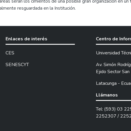
tareas serán los cimientos de una posible gran organización en un
l control adecuado del manejo de los bienes tanto física como te
almente resguardada en la Institución.
do en cada uno de las dependencias del GAD Parroquial.
Enlaces de interés
Centro de Info
CES
Universidad Técn
SENESCYT
Av. Simón Rodrígu
Ejido Sector San 
Latacunga - Ecua
Llámanos
Tel: (593) 03 2
2252307 / 225