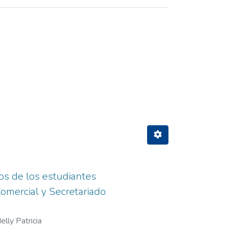
y Subject "ARCHIVO"
tos de los estudiantes
Comercial y Secretariado
lly Patricia