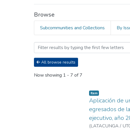
Browse
Subcommunities and Collections
By Iss
Browsing Carrera de Licen
All browse results
Now showing
1 - 7 of 7
Item
Aplicación de un
egresados de la
ejecutivo, año 
(
LATACUNGA / UTC