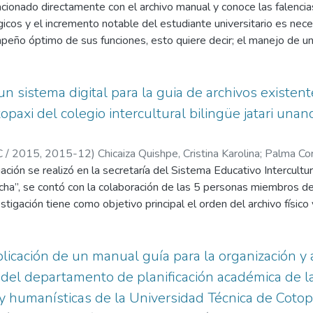
acionado directamente con el archivo manual y conoce las falencia
cos y el incremento notable del estudiante universitario es necesa
peño óptimo de sus funciones, esto quiere decir; el manejo de u
 consecuencias a futuro.
un sistema digital para la guia de archivos existen
topaxi del colegio intercultural bilingüe jatari una
 / 2015,
2015-12
)
Chicaiza Quishpe, Cristina Karolina
;
Palma Cor
ción se realizó en la secretaría del Sistema Educativo Intercultur
ncha”, se contó con la colaboración de las 5 personas miembros 
vestigación tiene como objetivo principal el orden del archivo físic
ue facilite el manejo de los expedientes, la atención del departam
ero y segundo de BGU, por cuanto el archivo de los expedientes 
anipulando durante todo el año lectivo y existe una gran posibili
plicación de un manual guía para la organización y 
el departamento de planificación académica de la
 y humanísticas de la Universidad Técnica de Cotop