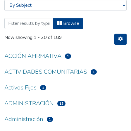
Browsing Maestría en Administración Púb
Browse
Now showing
1 - 20 of 189
ACCIÓN AFIRMATIVA
1
ACTIVIDADES COMUNITARIAS
1
Activos Fijos
1
ADMINISTRACIÓN
15
Administración
1