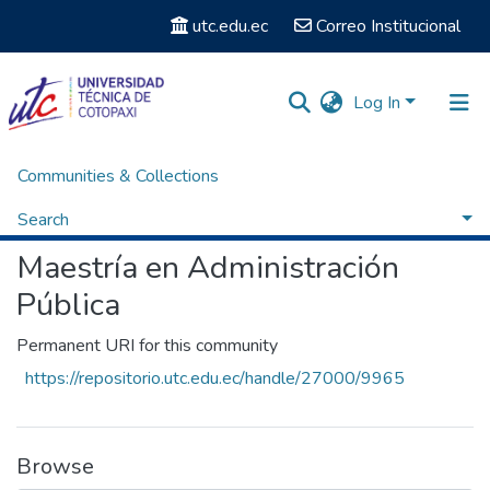
utc.edu.ec
Correo Institucional
Log In
Communities & Collections
Home
Posgrados
Maestría en Administración Pública
Browse by Subject
Search
Maestría en Administración
Pública
Permanent URI for this community
https://repositorio.utc.edu.ec/handle/27000/9965
Browse