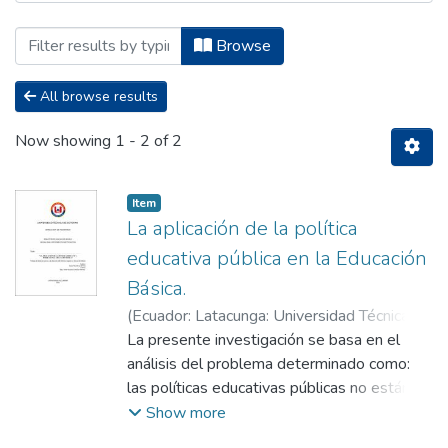
Browsing Maestría en Educación Básica
Browse
All browse results
Now showing
1 - 2 of 2
Item
La aplicación de la política
educativa pública en la Educación
Básica.
(
Ecuador: Latacunga: Universidad Técnica de
Cotopaxi; UTC.,
La presente investigación se basa en el
2020-03
)
Caiza Pila, Silvia
del Pilar
análisis del problema determinado como:
;
Chancusi Herrera, Anita Azucena
las políticas educativas públicas no están
siendo implementadas de forma adecuada y
Show more
eficiente en la institución educativa, para lo