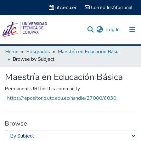
utc.edu.ec
Correo Institucional
(current)
Log In
Communities & Collections
Home
Posgrados
Maestría en Educación Básica
Browse by Subject
Search
Maestría en Educación Básica
Permanent URI for this community
https://repositorio.utc.edu.ec/handle/27000/6030
Browse