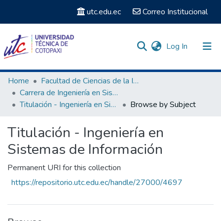
utc.edu.ec
Correo Institucional
(current)
Log In
Communities & Collections
Home
Facultad de Ciencias de la Ingeniería y Aplicadas
Carrera de Ingeniería en Sistemas de Información
Search
Titulación - Ingeniería en Sistemas de Información
Browse by Subject
Titulación - Ingeniería en
Sistemas de Información
Permanent URI for this collection
https://repositorio.utc.edu.ec/handle/27000/4697