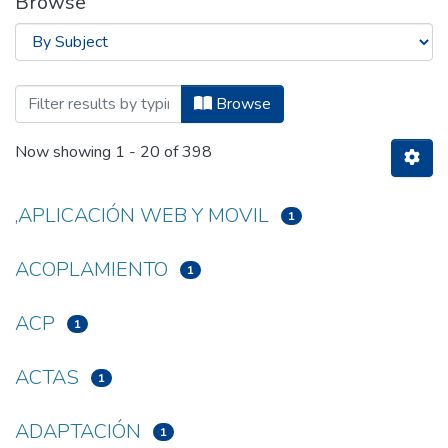
Browse
Browsing Titulación - Ingeniería en Sist
Browse
Now showing
1 - 20 of 398
,APLICACIÓN WEB Y MOVIL
1
ACOPLAMIENTO
1
ACP
1
ACTAS
1
ADAPTACIÓN
1