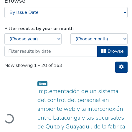
Browse
Browsing Titulación - Ingeniería en Sist
Filter results by year or month
Browse
Now showing
1 - 20 of 169
Item
Implementación de un sistema
del control del personal en
ambiente web y la interconexión
entre Latacunga y las sucursales
oading...
de Quito y Guayaquil de la fábrica