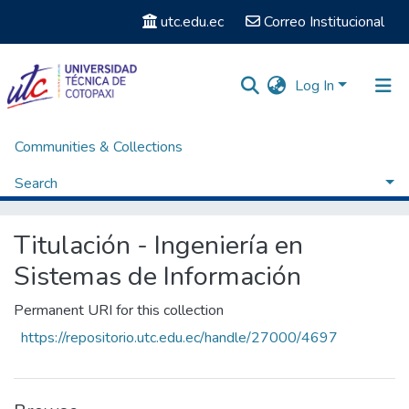
utc.edu.ec
Correo Institucional
Log In
Communities & Collections
Home
Facultad de Ciencias de la Ingeniería y Aplicadas
Carrera de Ingeniería en Sistemas de Información
Search
Titulación - Ingeniería en Sistemas de Información
Browse by Date
Titulación - Ingeniería en
Sistemas de Información
Permanent URI for this collection
https://repositorio.utc.edu.ec/handle/27000/4697