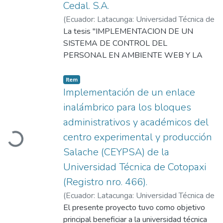
Cedal. S.A.
(
Ecuador: Latacunga: Universidad Técnica de
Cotopaxi: (UTC),
La tesis "IMPLEMENTACION DE UN
2007-08-27
)
Guerrero
Vaca, Angel Enrique
SISTEMA DE CONTROL DEL
;
Núñez Medina, Byron
Manuel
PERSONAL EN AMBIENTE WEB Y LA
;
Navas Moya, Milton Patricio
INTERCONEXIÓN ENTRE
LATACUNGA Y LAS SUCURSALES DE
Item
QUITO Y GUAYAQUIL DE LA FÁBRICA
Implementación de un enlace
CEDAL S.A.", se ha desarrollado bajo los
inalámbrico para los bloques
requerimientos y parámetros del
administrativos y académicos del
departamento Administrativo, este
centro experimental y producción
oading...
proyecto ayuda al manejo de la información
que se genera en este departamento y
Salache (CEYPSA) de la
colabora en la toma de decisiones sobre el
Universidad Técnica de Cotopaxi
personal que labora en la empresa.
(Registro nro. 466).
El proyecto fue desarrollado en INFORMIX
(
Ecuador: Latacunga: Universidad Técnica de
la base datos y la programación en
Cotopaxi:( UTC),
El presente proyecto tuvo como objetivo
2007-09
)
Prócel Macías,
visual.net debido a las ventajas y factibilidad
Gustavo Adolfo
principal beneficiar a la universidad técnica
;
Yugsi Tipán, Jorge Iván
;
que presentan estas herramientas al