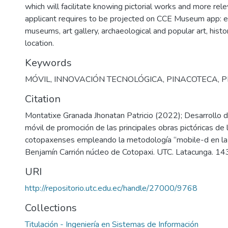
which will facilitate knowing pictorial works and more rele
applicant requires to be projected on CCE Museum app: ex
museums, art gallery, archaeological and popular art, histo
location.
Keywords
MÓVIL
,
INNOVACIÓN TECNOLÓGICA
,
PINACOTECA
,
P
Citation
Montatixe Granada Jhonatan Patricio (2022); Desarrollo d
móvil de promoción de las principales obras pictóricas de l
cotopaxenses empleando la metodología “mobile-d en la 
Benjamín Carrión núcleo de Cotopaxi. UTC. Latacunga. 143
URI
http://repositorio.utc.edu.ec/handle/27000/9768
Collections
Titulación - Ingeniería en Sistemas de Información