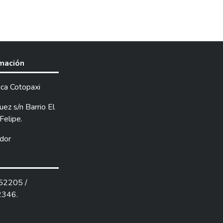
rmación
ica Cotopaxi
ez s/n Barrio El
Felipe.
dor
252205 /
2346.