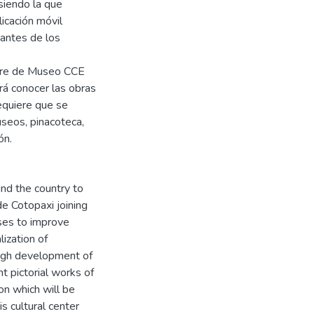
siendo la que
licación móvil
vantes de los
ombre de Museo CCE
ará conocer las obras
requiere que se
useos, pinacoteca,
ón.
und the country to
e Cotopaxi joining
ses to improve
ization of
ough development of
t pictorial works of
on which will be
s cultural center