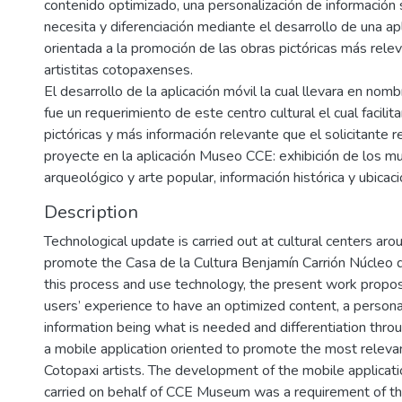
contenido optimizado, una personalización de información 
necesita y diferenciación mediante el desarrollo de una ap
orientada a la promoción de las obras pictóricas más rele
artistitas cotopaxenses.
El desarrollo de la aplicación móvil la cual llevara en n
fue un requerimiento de este centro cultural el cual facilit
pictóricas y más información relevante que el solicitante 
proyecte en la aplicación Museo CCE: exhibición de los m
arqueológico y arte popular, información histórica y ubicaci
Description
Technological update is carried out at cultural centers aro
promote the Casa de la Cultura Benjamín Carrión Núcleo d
this process and use technology, the present work propo
users’ experience to have an optimized content, a personal
information being what is needed and differentiation thr
a mobile application oriented to promote the most relevan
Cotopaxi artists. The development of the mobile applicati
carried on behalf of CCE Museum was a requirement of thi