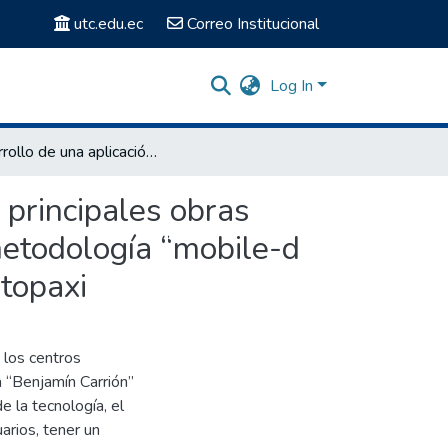
utc.edu.ec
Correo Institucional
Log In
Desarrollo de una aplicación móvil de promoción de las principales obras pictóricas de los artistas cotopaxenses empleando la metodología “mobile-d en la Casa de la Cultura Benjamín Carrión núcleo de Cotopaxi
 principales obras
metodología “mobile-d
otopaxi
 los centros
a “Benjamín Carrión”
 la tecnología, el
arios, tener un