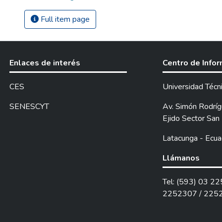
Full item page
Enlaces de interés
Centro de Info
CES
Universidad Técn
SENESCYT
Av. Simón Rodrígu
Ejido Sector San 
Latacunga - Ecua
Llámanos
Tel: (593) 03 2
2252307 / 225