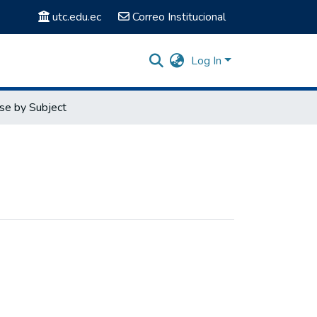
utc.edu.ec
Correo Institucional
Log In
se by Subject