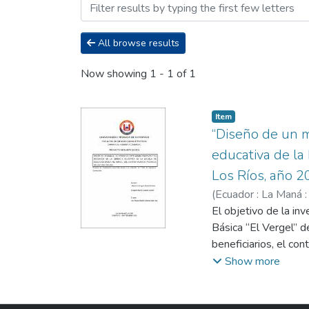
Browsing Titulación - Ing
All browse results
Now showing
1 - 1 of 1
Item
“Diseño de un m
educativa de la
Los Ríos, año 2
(
Ecuador : La Maná :
Rivera, Luisiana Lis
El objetivo de la in
Básica “El Vergel” de
beneficiarios, el con
planteados. La funda
Show more
variables del proyect
Metodología se detal