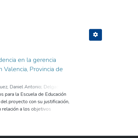
INISTRATIVO"
dencia en la gerencia
 Valencia, Provincia de
guez, Daniel Antonio
;
Delgado
vos para la Escuela de Educación
del proyecto con su justificación,
 relación a los objetivos
, el marco conceptual de las
icas de la investigación. En la
vestigación se incluye la