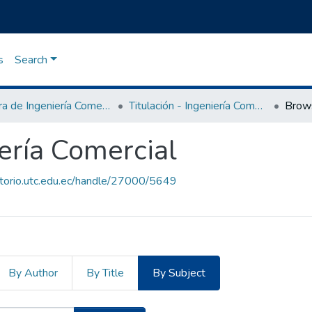
s
Search
Carrera de Ingeniería Comercial
Titulación - Ingeniería Comercial
Brow
iería Comercial
sitorio.utc.edu.ec/handle/27000/5649
By Author
By Title
By Subject