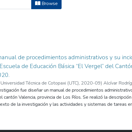
eniería Comercial by Subject "ASM
Browse
anual de procedimientos administrativos y su inci
 Escuela de Educación Básica “El Vergel” del Cantón
020.
 Universidad Técnica de Cotopaxi (UTC),
2020-09
)
Alcívar Rodrí
beth
vestigación fue diseñar un manual de procedimientos administrati
;
Valencia Neto, Mayra Elizeth
l cantón Valencia, provincia de Los Ríos. Se realizó la descripción 
texto de la investigación y las actividades y sistemas de tareas en
mentación científica incluye los antecedentes de la investigación
o, la fundamentación legal y las respuestas a las preguntas científ
la el método analítico y deductivo, como parte de los tipos de in