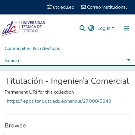
utc.edu.ec
Correo Institucional
Log In
Communities & Collections
Home
Facultad de Ciencias Administrativas y Económicas
Carrera de Ingeniería Comercial
Search
Titulación - Ingeniería Comercial
Browse by Subject
Titulación - Ingeniería Comercial
Permanent URI for this collection
https://repositorio.utc.edu.ec/handle/27000/5649
Browse