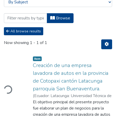
Browsing Titulación - Ingeniería Comer
Browse
All browse results
Now showing
1 - 1 of 1
Item
Creación de una empresa
lavadora de autos en la provincia
de Cotopaxi cantón Latacunga
ding...
parroquia San Buenaventura.
(
Ecuador: Latacunga: Universidad Técnica de
Cotopaxi; UTC.,
El objetivo principal del presente proyecto
2019-08
)
Acurio Aguilar,
Magaly del Rocío
fue elaborar un plan de negocios para la
;
Toapanta Velasco,
Guiselle Katherine
creación de una empresa lavadora de autos
;
Cárdenas, Milton