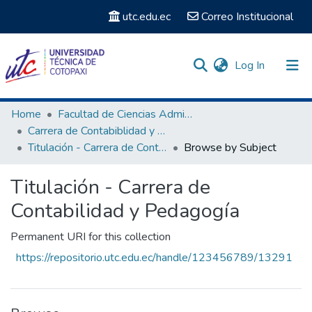
utc.edu.ec
Correo Institucional
(current)
Log In
Communities & Collections
Home
Facultad de Ciencias Administrativas y Humanísticas
Carrera de Contabiblidad y Pedagogía
Search
Titulación - Carrera de Contabilidad y Pedagogía
Browse by Subject
Titulación - Carrera de
Contabilidad y Pedagogía
Permanent URI for this collection
https://repositorio.utc.edu.ec/handle/123456789/13291