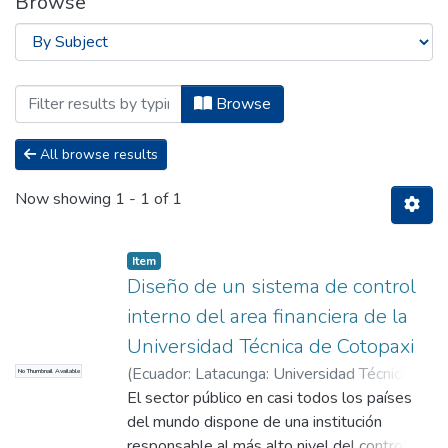
Browse
Browsing Titulación - Carrera de Conta
Browse
All browse results
Now showing
1 - 1 of 1
Item
Diseño de un sistema de control
interno del area financiera de la
Universidad Técnica de Cotopaxi
(
Ecuador: Latacunga: Universidad Técnica de
No Thumbnail Available
Cotopaxi; (UTC),
El sector público en casi todos los países
1996-08
)
Cajas Heredia,
Sandra de las Mercedes
del mundo dispone de una institución
;
Jácome Ruíz, Ana
Mercedes
responsable al más alto nivel del control de
;
Valenca Vaca, Monica Isabel
;