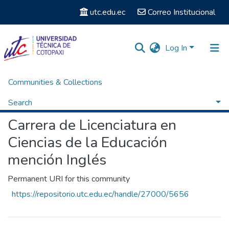
utc.edu.ec
Correo Institucional
Log In
Communities & Collections
Home
Facultad de Ciencias Humanas y Educación
Carrera de Licenciatura en Ciencias de la Educación mención Inglés
Browse by Subject
Search
Carrera de Licenciatura en
Ciencias de la Educación
mención Inglés
Permanent URI for this community
https://repositorio.utc.edu.ec/handle/27000/5656