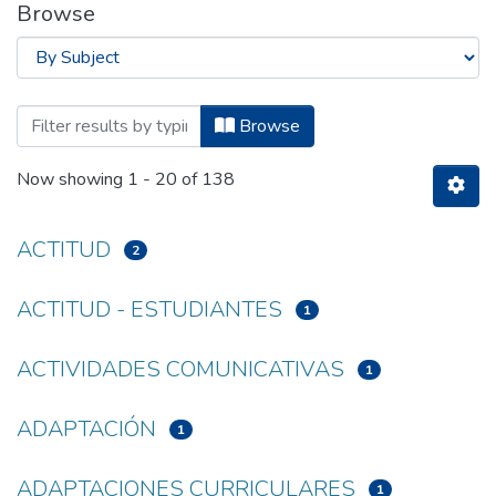
Browse
Browsing Carrera de Licenciatura en Cie
Browse
Now showing
1 - 20 of 138
ACTITUD
2
ACTITUD - ESTUDIANTES
1
ACTIVIDADES COMUNICATIVAS
1
ADAPTACIÓN
1
ADAPTACIONES CURRICULARES
1