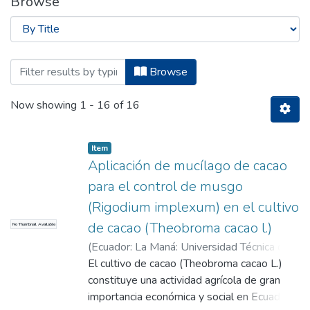
Browse
Browsing Artículos - Ingeniería en Agro
Browse
Now showing
1 - 16 of 16
Item
Aplicación de mucílago de cacao
para el control de musgo
(Rigodium implexum) en el cultivo
de cacao (Theobroma cacao l.)
No Thumbnail Available
(
Ecuador: La Maná: Universidad Técnica de
Cotopaxi; (UTC),
El cultivo de cacao (Theobroma cacao L.)
2026-04-29
)
Bazante
Mera, Veronica Ruth
constituye una actividad agrícola de gran
;
Zapata Villamarín,
Katty Anabel
importancia económica y social en Ecuador;
;
Macias Pettao, Ramón