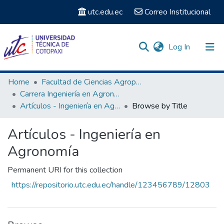
utc.edu.ec
Correo Institucional
(current)
Log In
Communities & Collections
Home
Facultad de Ciencias Agropecuarias y Recursos Naturales
Carrera Ingeniería en Agronomía
Search
Artículos - Ingeniería en Agronomía
Browse by Title
Artículos - Ingeniería en
Agronomía
Permanent URI for this collection
https://repositorio.utc.edu.ec/handle/123456789/12803