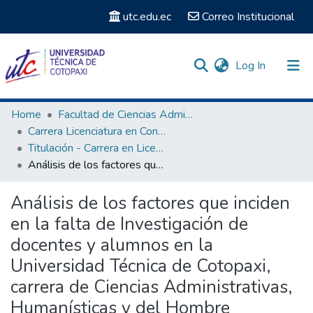
utc.edu.ec
Correo Institucional
(current)
Log In
Communities & Collections
Home
Facultad de Ciencias Administrativas y Humanísticas
Carrera Licenciatura en Contabilidad y Computación
Search
Titulación - Carrera en Licenciatura en Contabilidad Y Computación
Análisis de los factores que inciden en la falta de Investigación de docentes y alumnos en la Universidad Técnica de Cotopaxi, carrera de Ciencias Administrativas, Humanísticas y del Hombre
Statistics
Análisis de los factores que inciden
en la falta de Investigación de
docentes y alumnos en la
Universidad Técnica de Cotopaxi,
carrera de Ciencias Administrativas,
Humanísticas y del Hombre