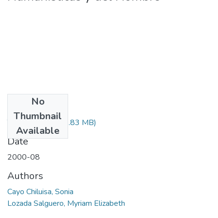
No
Files
Thumbnail
T-000093.pdf
(24.83 MB)
Available
Date
2000-08
Authors
Cayo Chiluisa, Sonia
Lozada Salguero, Myriam Elizabeth