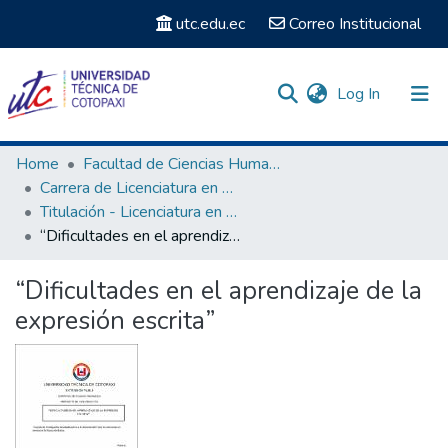
utc.edu.ec
Correo Institucional
(current)
Log In
Communities & Collections
Home
Facultad de Ciencias Humanas y Educación
Carrera de Licenciatura en Ciencias de la Educación mención Educación Básica
Search
Titulación - Licenciatura en Ciencias de la Educación mención Educación Básica
“Dificultades en el aprendizaje de la expresión escrita”
Statistics
“Dificultades en el aprendizaje de la
expresión escrita”