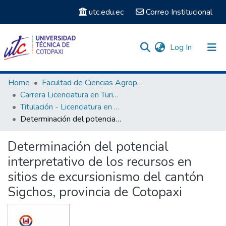
utc.edu.ec
Correo Institucional
(current)
Log In
Communities & Collections
Home
Facultad de Ciencias Agropecuarias y Recursos Naturales
Carrera Licenciatura en Turismo
Search
Titulación - Licenciatura en Turismo
Determinación del potencial interpretativo de los recursos en sitios de excursionismo del cantón Sigchos, provincia de Cotopaxi
Statistics
Determinación del potencial
interpretativo de los recursos en
sitios de excursionismo del cantón
Sigchos, provincia de Cotopaxi