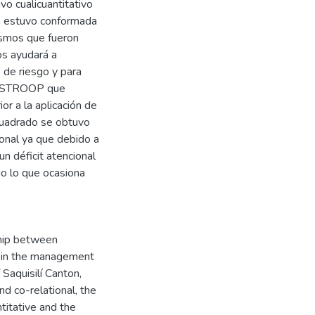
vo cualicuantitativo
ra estuvo conformada
ismos que fueron
s ayudará a
s de riesgo y para
gía STROOP que
or a la aplicación de
Cuadrado se obtuvo
cional ya que debido a
un déficit atencional
io lo que ocasiona
ship between
e in the management
 Saquisilí Canton,
nd co-relational, the
titative and the