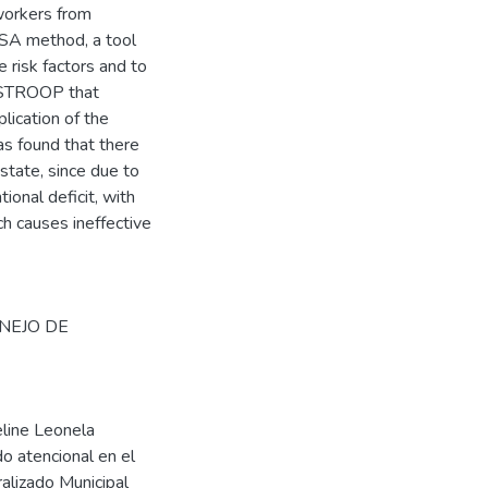
workers from
SA method, a tool
e risk factors and to
y STROOP that
lication of the
as found that there
state, since due to
ional deficit, with
h causes ineffective
NEJO DE
eline Leonela
o atencional en el
alizado Municipal