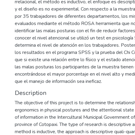
rrelacional, el método es inductivo, el enfoque es descripti
y el diseño es no experimental. Con respecto a la muest
por 35 trabajadores de diferentes departamentos, los m
evaluados mediante el método ROSA herramienta que no
identificar las malas posturas con el fin de reducir factore
conocer el nivel atencional se utilizó un test en psicolo
determina el nivel de atención en los trabajadores. Posteri
los resultados en el programa SPSS y la prueba del Chi 
que si existe una relación entre lo físico y el estado aten
las malas posturas los participantes de la muestra tienen 
encontrándose el mayor porcentaje en el nivel alto y med
que el manejo de información sea ineficaz.
Description
The objective of this project is to determine the relation
ergonomics in physical postures and the attentional stat
of information in the Intercultural Municipal Government of
province of Cotopaxi. The type of research is descriptive a
method is inductive, the approach is descriptive quali-quan