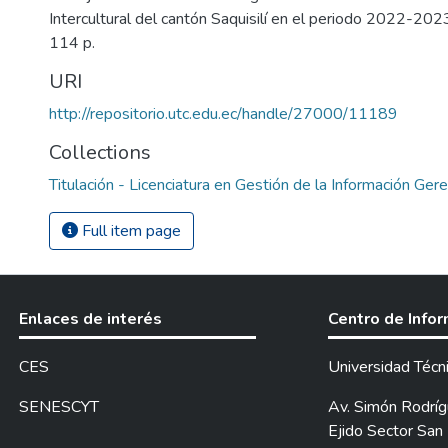
Intercultural del cantón Saquisilí en el periodo 2022-202
114 p.
URI
http://repositorio.utc.edu.ec/handle/27000/11189
Collections
Titulación - Licenciatura en Gestión de la Información Gere
Full item page
Enlaces de interés
Centro de Info
CES
Universidad Técn
SENESCYT
Av. Simón Rodrígu
Ejido Sector San 