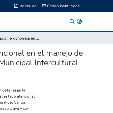
utc.edu.ec
Correo Institucional
Evaluación ergonómica en posturas físicas y estado atencional en el manejo de la información del gobierno autónomo descentralizado Municipal Intercultural del cantón Saquisilí en el periodo 2022-2023
ncional en el manejo de
unicipal Intercultural
n determinar la
el estado atencional
ural del Cantón
 descriptiva y co-