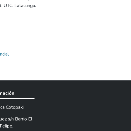
3. UTC. Latacunga.
ncial
rmación
ica Cotopaxi
ez s/n Barrio El
Felipe.