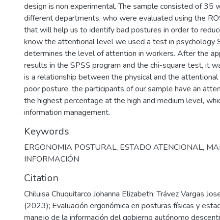
design is non experimental. The sample consisted of 35 
different departments, who were evaluated using the RO
that will help us to identify bad postures in order to reduc
know the attentional level we used a test in psycholog
determines the level of attention in workers. After the app
results in the SPSS program and the chi-square test, it w
is a relationship between the physical and the attentional 
poor posture, the participants of our sample have an attent
the highest percentage at the high and medium level, whic
information management.
Keywords
ERGONOMIA POSTURAL
,
ESTADO ATENCIONAL
,
MA
INFORMACIÓN
Citation
Chiluisa Chuquitarco Johanna Elizabeth, Trávez Vargas Jos
(2023); Evaluación ergonómica en posturas físicas y estad
manejo de la información del gobierno autónomo descentr