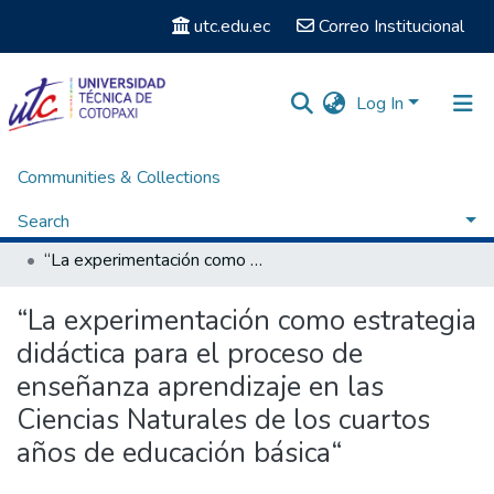
utc.edu.ec
Correo Institucional
Log In
Communities & Collections
Home
Facultad de Ciencias Humanas y Educación
Carrera de Licenciatura en Ciencias de la Educación mención Educación Básica
Search
Titulación - Licenciatura en Ciencias de la Educación mención Educación Básica
“La experimentación como estrategia didáctica para el proceso de enseñanza aprendizaje en las Ciencias Naturales de los cuartos años de educación básica“
Statistics
“La experimentación como estrategia
didáctica para el proceso de
enseñanza aprendizaje en las
Ciencias Naturales de los cuartos
años de educación básica“