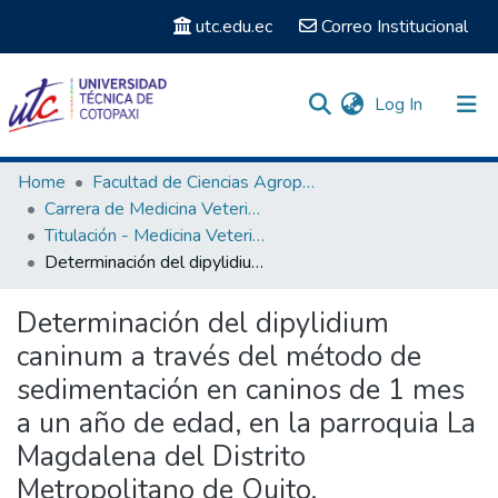
utc.edu.ec
Correo Institucional
(current)
Log In
Communities & Collections
Home
Facultad de Ciencias Agropecuarias y Recursos Naturales
Carrera de Medicina Veterinaria
Search
Titulación - Medicina Veterinaria
Determinación del dipylidium caninum a través del método de sedimentación en caninos de 1 mes a un año de edad, en la parroquia La Magdalena del Distrito Metropolitano de Quito.
Statistics
Determinación del dipylidium
caninum a través del método de
sedimentación en caninos de 1 mes
a un año de edad, en la parroquia La
Magdalena del Distrito
Metropolitano de Quito.