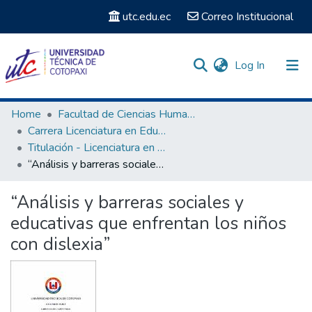
utc.edu.ec
Correo Institucional
(current)
Log In
Communities & Collections
Home
Facultad de Ciencias Humanas y Educación
Carrera Licenciatura en Educación Inicial
Search
Titulación - Licenciatura en Educación Inicial
“Análisis y barreras sociales y educativas que enfrentan los niños con dislexia”
Statistics
“Análisis y barreras sociales y
educativas que enfrentan los niños
con dislexia”