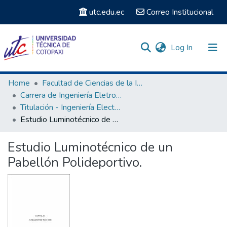
utc.edu.ec
Correo Institucional
(current)
Log In
Communities & Collections
Home
Facultad de Ciencias de la Ingeniería y Aplicadas
Carrera de Ingeniería Eletromecánica
Search
Titulación - Ingeniería Electromecánica
Estudio Luminotécnico de un Pabellón Polideportivo.
Statistics
Estudio Luminotécnico de un
Pabellón Polideportivo.