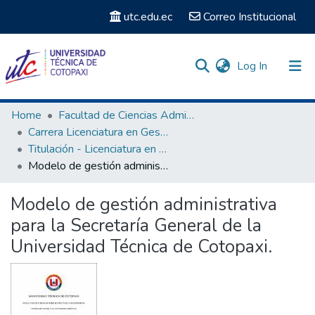
utc.edu.ec
Correo Institucional
(current)
Log In
Communities & Collections
Home
Facultad de Ciencias Administrativas y Económicas
Carrera Licenciatura en Gestión de la Información Gerencial
Search
Titulación - Licenciatura en Gestión de la Información Gerencial
Modelo de gestión administrativa para la Secretaría General de la Universidad Técnica de Cotopaxi.
Statistics
Modelo de gestión administrativa
para la Secretaría General de la
Universidad Técnica de Cotopaxi.