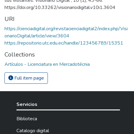
sus visitantes. Visionario Digital , 10 (1), 43-66.
https://doi.org/10.33262/visionariodigital.v10i1.3604
URI
https://cienciadigital.org/revistacienciadigital2/index.php/Visi
onarioDigital/article/view/3604
https://repositorio.utc.edu.ec/handle/123456789/15351
Collections
Artículos - Licenciatura en Mercadotécnia
Full item page
Servicios
Biblioteca
Catalogo digital