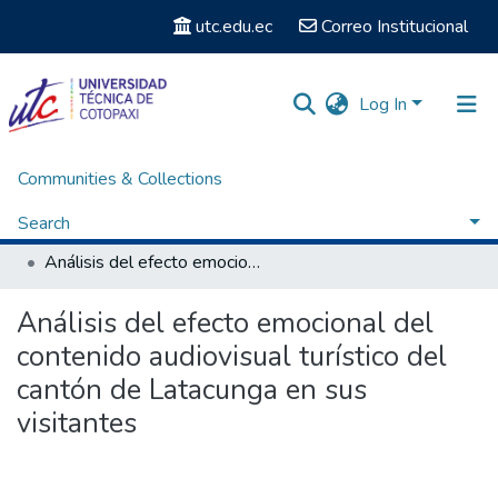
utc.edu.ec
Correo Institucional
Log In
Communities & Collections
Home
Facultad de Ciencias Administrativas y Económicas
Carrera Licenciatura en Mercadotecnia
Search
Artículos - Licenciatura en Mercadotécnia
Análisis del efecto emocional del contenido audiovisual turístico del cantón de Latacunga en sus visitantes
Statistics
Análisis del efecto emocional del
contenido audiovisual turístico del
cantón de Latacunga en sus
visitantes