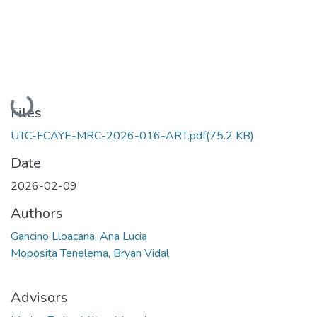
Loading...
Files
UTC-FCAYE-MRC-2026-016-ART.pdf
(75.2 KB)
Date
2026-02-09
Authors
Gancino Lloacana, Ana Lucia
Moposita Tenelema, Bryan Vidal
Advisors