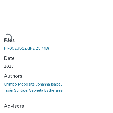
Loading...
Files
PI-002381.pdf
(2.25 MB)
Date
2023
Authors
Chimbo Moposita, Johanna Isabel
Tipán Suntaxi, Gabriela Esthefania
Advisors