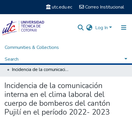
utc.edu.ec
Correo Institucional
Log In
Communities & Collections
Home
Facultad de Ciencias Administrativas y Económicas
Carrera Licenciatura en Gestión de la Información Gerencial
Search
Titulación - Licenciatura en Gestión de la Información Gerencial
Incidencia de la comunicación interna en el clima laboral del cuerpo de bomberos del cantón Pujilí en el período 2022- 2023
Statistics
Incidencia de la comunicación
interna en el clima laboral del
cuerpo de bomberos del cantón
Pujilí en el período 2022- 2023