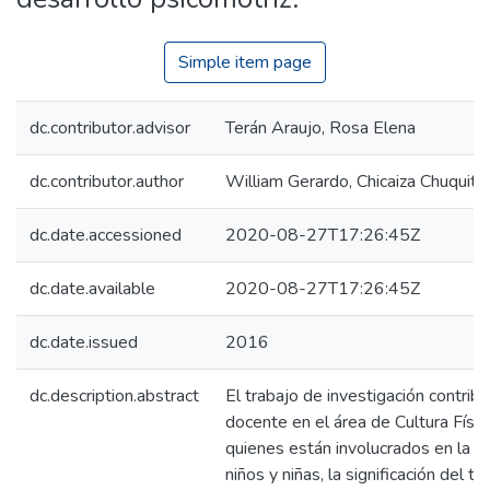
Simple item page
dc.contributor.advisor
Terán Araujo, Rosa Elena
dc.contributor.author
William Gerardo, Chicaiza Chuquita
dc.date.accessioned
2020-08-27T17:26:45Z
dc.date.available
2020-08-27T17:26:45Z
dc.date.issued
2016
dc.description.abstract
El trabajo de investigación contribu
docente en el área de Cultura Físic
quienes están involucrados en la e
niños y niñas, la significación del t