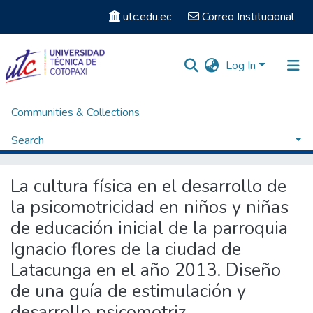
utc.edu.ec
Correo Institucional
Log In
Communities & Collections
Home
Posgrados
Maestría en Planeamiento y Administración Educativos
Tesis - Maestría en Planeamiento y Administración Educativos
Search
La cultura física en el desarrollo de la psicomotricidad en niños y niñas de educación inicial de la parroquia Ignacio flores de la ciudad de Latacunga en el año 2013. Diseño de una guía de estimulación y desarrollo psicomotriz.
Statistics
La cultura física en el desarrollo de
la psicomotricidad en niños y niñas
de educación inicial de la parroquia
Ignacio flores de la ciudad de
Latacunga en el año 2013. Diseño
de una guía de estimulación y
desarrollo psicomotriz.