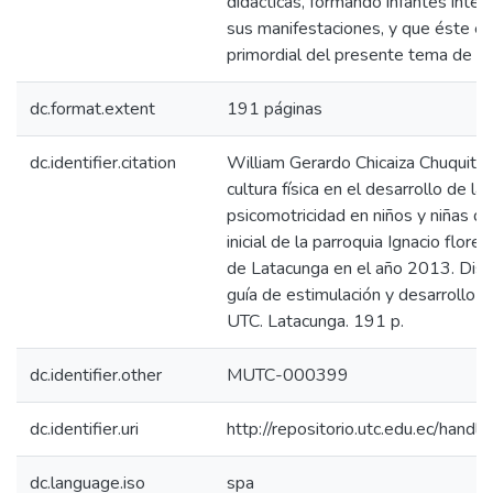
didácticas, formando infantes integ
sus manifestaciones, y que éste es
primordial del presente tema de tr
dc.format.extent
191 páginas
dc.identifier.citation
William Gerardo Chicaiza Chuquitar
cultura física en el desarrollo de la
psicomotricidad en niños y niñas d
inicial de la parroquia Ignacio flore
de Latacunga en el año 2013. Dis
guía de estimulación y desarrollo p
UTC. Latacunga. 191 p.
dc.identifier.other
MUTC-000399
dc.identifier.uri
http://repositorio.utc.edu.ec/han
dc.language.iso
spa