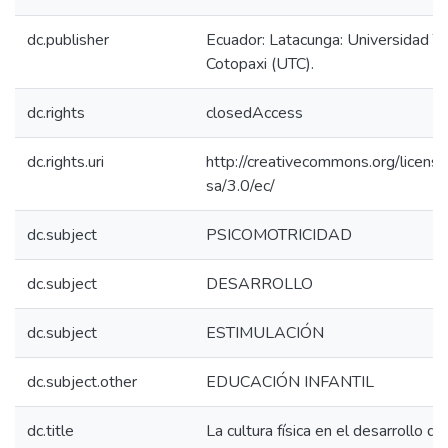
dc.publisher
Ecuador: Latacunga: Universidad T
Cotopaxi (UTC).
dc.rights
closedAccess
dc.rights.uri
http://creativecommons.org/licens
sa/3.0/ec/
dc.subject
PSICOMOTRICIDAD
dc.subject
DESARROLLO
dc.subject
ESTIMULACIÓN
dc.subject.other
EDUCACIÓN INFANTIL
dc.title
La cultura física en el desarrollo de