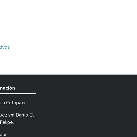
tivos
rmación
ica Cotopaxi
ez s/n Barrio El
Felipe.
dor