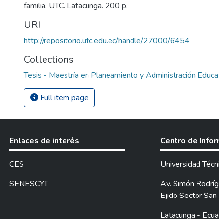
familia. UTC. Latacunga. 200 p.
URI
http://repositorio.utc.edu.ec/handle/27000/6454
Collections
Tesis - Maestría en Planeamiento y Administración Educa
Full item page
Enlaces de interés
Centro de Info
CES
Universidad Técn
SENESCYT
Av. Simón Rodrígu
Ejido Sector San 
Latacunga - Ecua