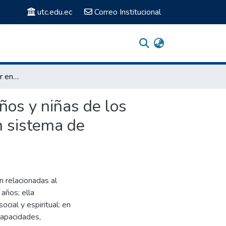
utc.edu.ec
Correo Institucional
Responsabilidad familiar en el desarrollo integral de niños y niñas de los centros de educación inicial de toctiuco, propuesta de un sistema de capacitación integral para padres de familia.
iños y niñas de los
un sistema de
n relacionadas al
años; ella
ocial y espiritual: en
capacidades,