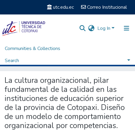
utc.edu.ec
Correo Institucional
Log In
Communities & Collections
Home
Posgrados
Maestría en Planeamiento y Administración Educativos
Tesis - Maestría en Planeamiento y Administración Educativos
Search
La cultura organizacional, pilar fundamental de la calidad en las instituciones de educación superior de la provincia de Cotopaxi. Diseño de un modelo de comportamiento organizacional por competencias.
Statistics
La cultura organizacional, pilar
fundamental de la calidad en las
instituciones de educación superior
de la provincia de Cotopaxi. Diseño
de un modelo de comportamiento
organizacional por competencias.