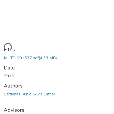
ding...
Files
MUTC-001537.pdf
(4.33 MB)
Date
2016
Authors
Cárdenas Rubio, Silvia Esther
Advisors