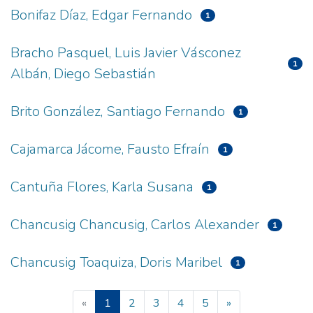
Bonifaz Díaz, Edgar Fernando
1
Bracho Pasquel, Luis Javier Vásconez
1
Albán, Diego Sebastián
Brito González, Santiago Fernando
1
Cajamarca Jácome, Fausto Efraín
1
Cantuña Flores, Karla Susana
1
Chancusig Chancusig, Carlos Alexander
1
Chancusig Toaquiza, Doris Maribel
1
(current)
«
1
2
3
4
5
»