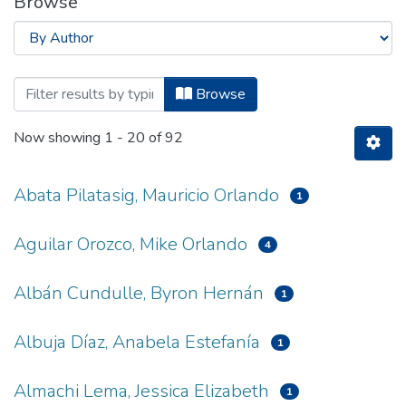
Browse
Browsing Titulación - Ingeniería en Dis
Browse
Now showing
1 - 20 of 92
Abata Pilatasig, Mauricio Orlando
1
Aguilar Orozco, Mike Orlando
4
Albán Cundulle, Byron Hernán
1
Albuja Díaz, Anabela Estefanía
1
Almachi Lema, Jessica Elizabeth
1