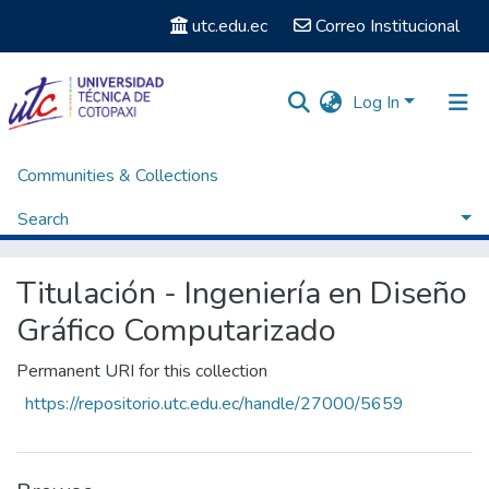
utc.edu.ec
Correo Institucional
Log In
Communities & Collections
Home
Facultad de Ciencias Humanas y Educación
Carrera Ingeniería en Diseño Gráfico Computarizado
Search
Titulación - Ingeniería en Diseño Gráfico Computarizado
Browse by Author
Titulación - Ingeniería en Diseño
Gráfico Computarizado
Permanent URI for this collection
https://repositorio.utc.edu.ec/handle/27000/5659